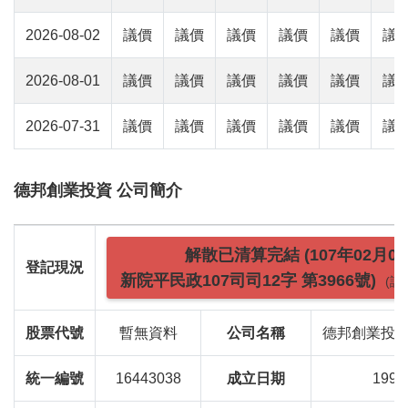
2026-08-02
議價
議價
議價
議價
議價
議
2026-08-01
議價
議價
議價
議價
議價
議
2026-07-31
議價
議價
議價
議價
議價
議
德邦創業投資 公司簡介
解散已清算完結 (107年02月0
登記現況
新院平民政107司司12字 第3966號)
(請
股票代號
暫無資料
公司名稱
德邦創業投
統一編號
16443038
成立日期
1998