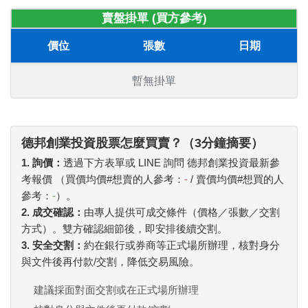
賣盤掛單 (買方參考)
價位
張數
日期
暫無掛單
德邦創業投資股票怎麼買賣？（3分鐘摘要）
1. 詢價：
透過下方表單或 LINE 詢問 德邦創業投資最新參
考報價 （買價均價#想賣的人參考：
-
/ 賣價均價#想買的人
參考：
-
）。
2. 成交確認：
由專人提供可成交條件（價格／張數／交割
方式）。雙方確認細節後，即安排後續交割。
3. 安全交割：
約在銀行或券商等正式場所辦理，核對身分
與文件後再付款/交割，降低交易風險。
建議採面對面交割或在正式場所辦理