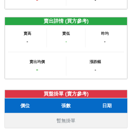
賣出詳情 (買方參考)
賣高
賣低
昨均
-
-
-
賣出均價
漲跌幅
-
-
買盤掛單 (賣方參考)
價位
張數
日期
暫無掛單