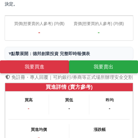
決定。
買價(想要賣的人參考) (均價)
賣價(想要買的人參考) (均價)
-
-
▾
點擊展開：德邦創業投資 完整即時報價表
我要買進
我要賣出
免註冊・專人回覆｜可約銀行/券商等正式場所辦理安全交割
買進詳情 (賣方參考)
買高
買低
昨均
-
-
-
買進均價
漲跌幅
-
-