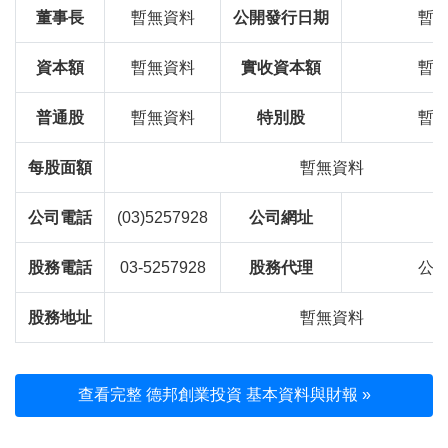
董事長
暫無資料
公開發行日期
暫
資本額
暫無資料
實收資本額
暫
普通股
暫無資料
特別股
暫
每股面額
暫無資料
公司電話
(03)5257928
公司網址
股務電話
03-5257928
股務代理
公
股務地址
暫無資料
查看完整 德邦創業投資 基本資料與財報 »