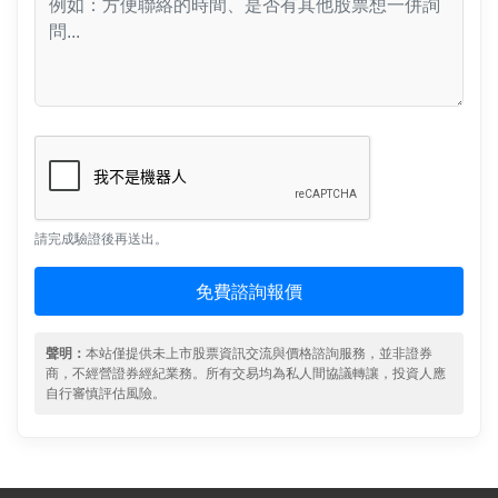
請完成驗證後再送出。
免費諮詢報價
聲明：
本站僅提供未上市股票資訊交流與價格諮詢服務，並非證券
商，不經營證券經紀業務。所有交易均為私人間協議轉讓，投資人應
自行審慎評估風險。