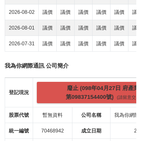
2026-08-02
議價
議價
議價
議價
議價
議
2026-08-01
議價
議價
議價
議價
議價
議
2026-07-31
議價
議價
議價
議價
議價
議
我為你網際通訊 公司簡介
廢止 (098年04月27日 府產
登記現況
第09837154400號)
(請留意交易
股票代號
暫無資料
公司名稱
我為你網際
統一編號
70468942
成立日期
20