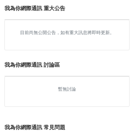
我為你網際通訊 重大公告
目前尚無公開公告，如有重大訊息將即時更新。
我為你網際通訊 討論區
暫無討論
我為你網際通訊 常見問題