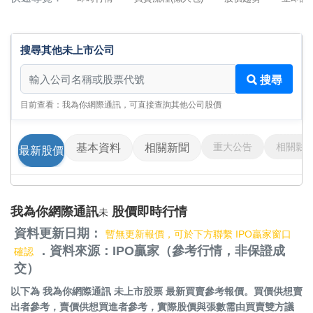
搜尋其他未上市公司
搜尋其他未上市公司
搜尋
目前查看：我為你網際通訊，可直接查詢其他公司股價
重大公告
相關影
基本資料
相關新聞
最新股價
我為你網際通訊
股價即時行情
未
資料更新日期：
暫無更新報價，可於下方聯繫 IPO贏家窗口
．資料來源：IPO贏家（參考行情，非保證成
確認
交）
以下為
我為你網際通訊 未上市股票
最新買賣參考報價。買價供想賣
出者參考，賣價供想買進者參考，實際股價與張數需由買賣雙方議