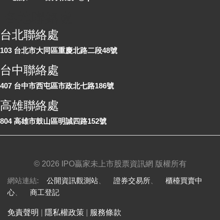
各地聯絡處
台北聯絡處
103 台北市大同區重慶北路二段48號
台中聯絡處
407 台中市西屯區市政北七路186號
高雄聯絡處
804 高雄市鼓山區明誠四路152號
©
2026 IPO贏家未上市股票資訊網 版權所有
網站連結:
公開資訊觀測站
、
證券交易所
、
櫃檯買賣中
心
、
商工登記
免責聲明
|
隱私權政策
|
服務條款