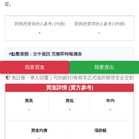
定。
買價(想要賣的人參考) (均價)
賣價(想要買的人參考) (均價)
-
-
▾
點擊展開：文中資訊 完整即時報價表
我要買進
我要賣出
免註冊・專人回覆｜可約銀行/券商等正式場所辦理安全交割
買進詳情 (賣方參考)
買高
買低
昨均
-
-
-
買進均價
漲跌幅
-
-