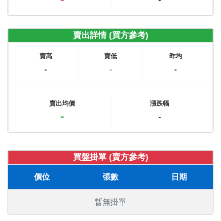
賣出詳情 (買方參考)
賣高
賣低
昨均
-
-
-
賣出均價
漲跌幅
-
-
買盤掛單 (賣方參考)
價位
張數
日期
暫無掛單