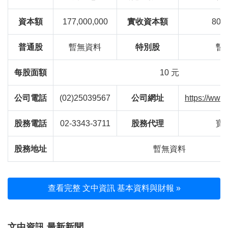
資本額
177,000,000
實收資本額
80,0
普通股
暫無資料
特別股
暫
每股面額
10 元
公司電話
(02)25039567
公司網址
https://www
股務電話
02-3343-3711
股務代理
寶
股務地址
暫無資料
查看完整 文中資訊 基本資料與財報 »
文中資訊 最新新聞