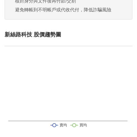
核對身分與文件後再付款/交割
避免轉帳到不明帳戶或代收代付，降低詐騙風險
新絲路科技 股價趨勢圖