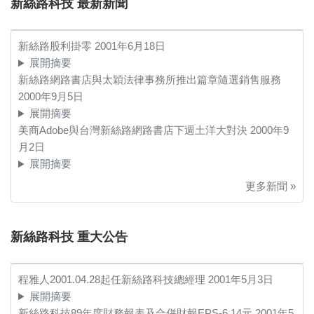
新絲路科技 最新新聞
新絲路股利掛零
2001年6月18日
展開摘要
新絲路網路書店與太穎法律事務所推出篇章隨選銷售服務
2000年9月5日
展開摘要
美商Adobe與台灣新絲路網路書店下週土洋大對決
2000年9
月2日
展開摘要
更多新聞 »
新絲路科技 重大公告
程雅人2001.04.28起任新絲路科技總經理
2001年5月3日
展開摘要
新絲路科技89年度財務報表及合併財報EPS-6.14元
2001年5