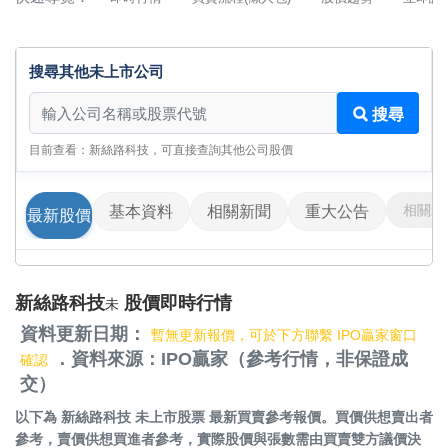
搜尋其他未上市公司
搜尋其他未上市公司
搜尋
目前查看：新絲路科技，可直接查詢其他公司股價
相關影
基本資料
相關新聞
重大公告
最新股價
新絲路科技
股價即時行情
未
資料更新日期：
暫無更新報價，可於下方聯繫 IPO贏家窗口
．資料來源：IPO贏家（參考行情，非保證成
確認
交）
以下為
新絲路科技 未上市股票
最新買賣參考報價。買價供想賣出者
參考，賣價供想買進者參考，實際股價與張數需由買賣雙方議價決