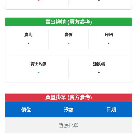
賣出詳情 (買方參考)
賣高
賣低
昨均
-
-
-
賣出均價
漲跌幅
-
-
買盤掛單 (賣方參考)
價位
張數
日期
暫無掛單