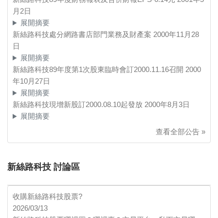
月2日
展開摘要
新絲路科技處分網路書店部門業務及財產案
2000年11月28
日
展開摘要
新絲路科技89年度第1次股東臨時會訂2000.11.16召開
2000
年10月27日
展開摘要
新絲路科技現增新股訂2000.08.10起發放
2000年8月3日
展開摘要
查看全部公告 »
新絲路科技 討論區
收購新絲路科技股票?
2026/03/13