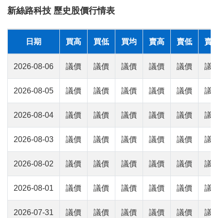
新絲路科技 歷史股價行情表
日期
買高
買低
買均
賣高
賣低
賣
2026-08-06
議價
議價
議價
議價
議價
議
2026-08-05
議價
議價
議價
議價
議價
議
2026-08-04
議價
議價
議價
議價
議價
議
2026-08-03
議價
議價
議價
議價
議價
議
2026-08-02
議價
議價
議價
議價
議價
議
2026-08-01
議價
議價
議價
議價
議價
議
2026-07-31
議價
議價
議價
議價
議價
議