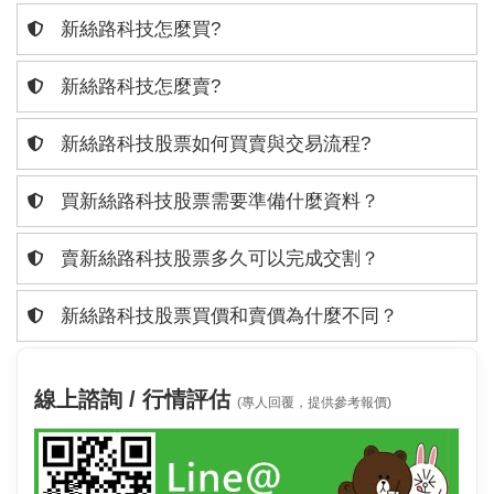
新絲路科技怎麼買?
新絲路科技怎麼賣?
新絲路科技股票如何買賣與交易流程?
買新絲路科技股票需要準備什麼資料？
賣新絲路科技股票多久可以完成交割？
新絲路科技股票買價和賣價為什麼不同？
線上諮詢 / 行情評估
(專人回覆，提供參考報價)