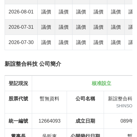
2026-08-01
議價
議價
議價
議價
議價
議
2026-07-31
議價
議價
議價
議價
議價
議
2026-07-30
議價
議價
議價
議價
議價
議
新誼整合科技 公司簡介
登記現況
核准設立
股票代號
暫無資料
公司名稱
新誼整合科
SHINSOFT
統一編號
12664093
成立日期
089年
董事長
吳昕東
公開發行日期
暫