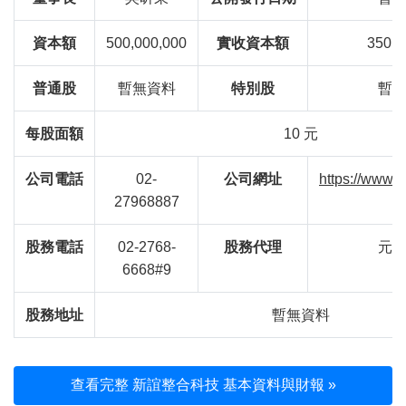
資本額
500,000,000
實收資本額
350,0
普通股
暫無資料
特別股
暫
每股面額
10 元
公司電話
02-
公司網址
https://www.s
27968887
股務電話
02-2768-
股務代理
元
6668#9
股務地址
暫無資料
查看完整 新誼整合科技 基本資料與財報 »