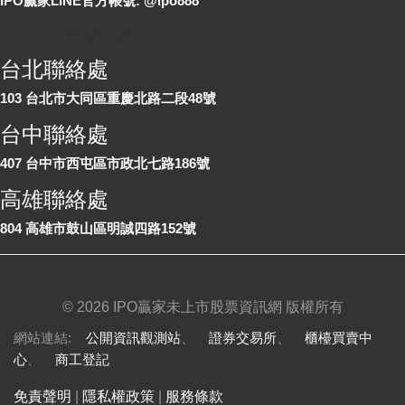
IPO贏家LINE官方帳號: @ipo888
各地聯絡處
台北聯絡處
103 台北市大同區重慶北路二段48號
台中聯絡處
407 台中市西屯區市政北七路186號
高雄聯絡處
804 高雄市鼓山區明誠四路152號
©
2026 IPO贏家未上市股票資訊網 版權所有
網站連結:
公開資訊觀測站
、
證券交易所
、
櫃檯買賣中
心
、
商工登記
免責聲明
|
隱私權政策
|
服務條款