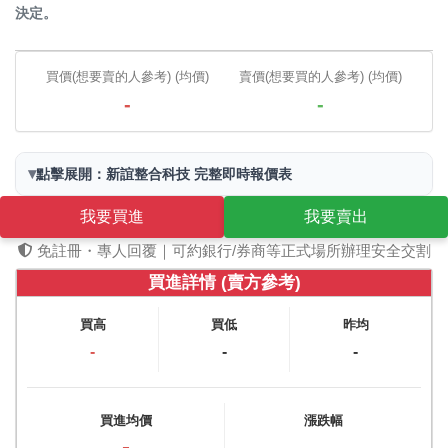
決定。
買價(想要賣的人參考) (均價)
賣價(想要買的人參考) (均價)
-
-
▾
點擊展開：新誼整合科技 完整即時報價表
我要買進
我要賣出
免註冊・專人回覆｜可約銀行/券商等正式場所辦理安全交割
買進詳情 (賣方參考)
買高
買低
昨均
-
-
-
買進均價
漲跌幅
-
-