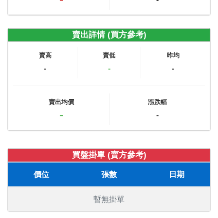
賣出詳情 (買方參考)
賣高
賣低
昨均
-
-
-
賣出均價
漲跌幅
-
-
買盤掛單 (賣方參考)
價位
張數
日期
暫無掛單