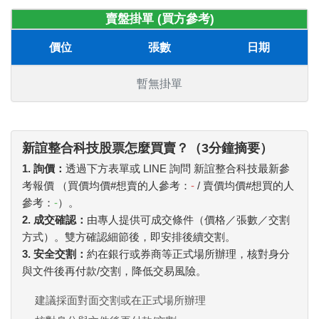
賣盤掛單 (買方參考)
價位
張數
日期
暫無掛單
新誼整合科技股票怎麼買賣？（3分鐘摘要）
1. 詢價：
透過下方表單或 LINE 詢問 新誼整合科技最新參
考報價 （買價均價#想賣的人參考：
-
/ 賣價均價#想買的人
參考：
-
）。
2. 成交確認：
由專人提供可成交條件（價格／張數／交割
方式）。雙方確認細節後，即安排後續交割。
3. 安全交割：
約在銀行或券商等正式場所辦理，核對身分
與文件後再付款/交割，降低交易風險。
建議採面對面交割或在正式場所辦理