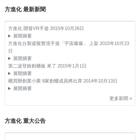
方進化 最新新聞
方進化 開發VR手遊
2015年10月26日
展開摘要
方進化台製虛擬實境手遊「宇宙爆爆」 上架
2015年10月23
日
展開摘要
第二波登錄創櫃板 來了
2015年1月1日
展開摘要
櫃買辦創業小聚 8家創櫃成員將出席
2014年10月13日
展開摘要
更多新聞 »
方進化 重大公告