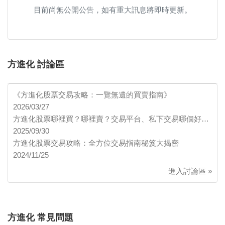
目前尚無公開公告，如有重大訊息將即時更新。
方進化 討論區
《方進化股票交易攻略：一覽無遺的買賣指南》
2026/03/27
方進化股票哪裡買？哪裡賣？交易平台、私下交易哪個好…
2025/09/30
方進化股票交易攻略：全方位交易指南秘笈大揭密
2024/11/25
進入討論區 »
方進化 常見問題