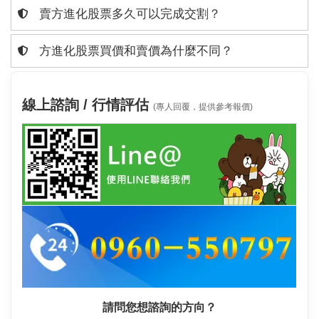
賣方進化股票多久可以完成交割？
方進化股票買價和賣價為什麼不同？
線上諮詢 / 行情評估
(專人回覆，提供參考報價)
請問您想諮詢的方向？