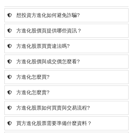
想投資方進化如何避免詐騙?
方進化股價頁提供哪些資訊？
方進化股票買賣違法嗎?
方進化股價與成交價怎麼看?
方進化怎麼買?
方進化怎麼賣?
方進化股票如何買賣與交易流程?
買方進化股票需要準備什麼資料？