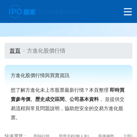
首頁
方進化股價行情
方進化股價行情與買賣資訊
想了解方進化未上市股票最新行情？本頁整理
即時買
賣參考價、歷史成交區間、公司基本資料
， 並提供交
易流程與常見問題說明，協助您安全的交易方進化股
票。
快速導覽：
即時行情
買賣流程(懶人包)
股價趨勢
立即詢