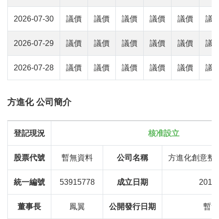
2026-07-30
議價
議價
議價
議價
議價
議
2026-07-29
議價
議價
議價
議價
議價
議
2026-07-28
議價
議價
議價
議價
議價
議
方進化 公司簡介
登記現況
核准設立
股票代號
暫無資料
公司名稱
方進化創意整
統一編號
53915778
成立日期
2012-
董事長
鳳翼
公開發行日期
暫無