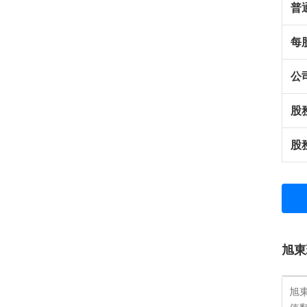
普
每
公
股
股
旭東
旭