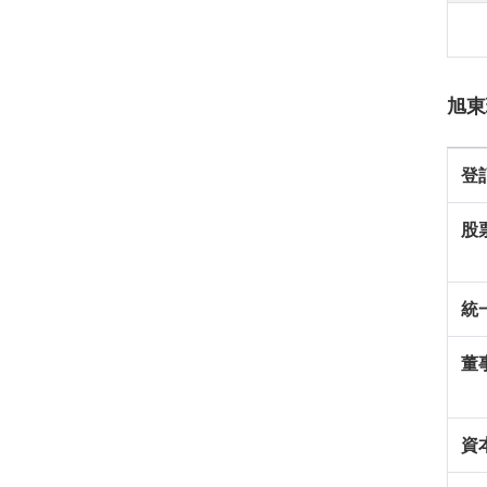
旭東
登
股
統
董
資