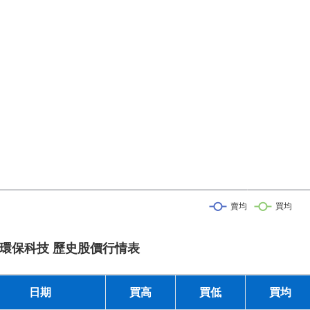
環保科技 歷史股價行情表
日期
買高
買低
買均