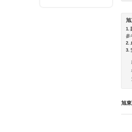
旭
1.
參
2
3
旭東