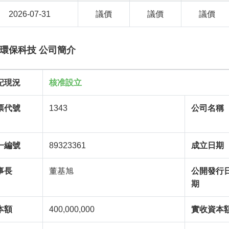
2026-07-31
議價
議價
議價
環保科技 公司簡介
記現況
核准設立
票代號
1343
公司名稱
一編號
89323361
成立日期
事長
董基旭
公開發行
期
本額
400,000,000
實收資本