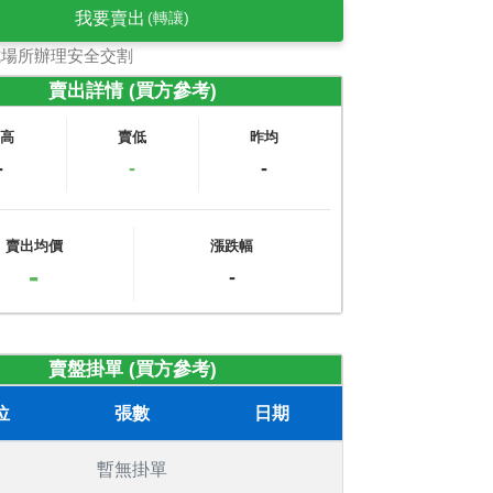
我要賣出
(轉讓)
式場所辦理安全交割
賣出詳情 (買方參考)
賣高
賣低
昨均
-
-
-
賣出均價
漲跌幅
-
-
賣盤掛單 (買方參考)
位
張數
日期
暫無掛單