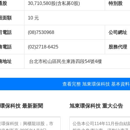
通股
30,710,580股(含私募0股)
特別股
股面額
10 元
司電話
(08)7530968
公司網址
務電話
(02)2718-6425
股務代理
務地址
台北市松山區民生東路四段54號4樓
查看完整 旭東環保科技 基本資料
環保科技 最新新聞
旭東環保科技 重大公告
東環保科技：興櫃龍頭股，市
公告本公司114年11月份自結