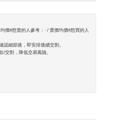
價均價#想賣的人參考：
-
/ 賣價均價#想買的人
確認細節後，即安排後續交割。
款/交割，降低交易風險。