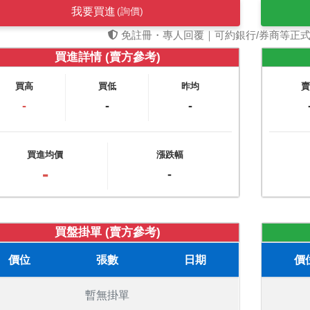
我要買進
(詢價)
免註冊・專人回覆｜可約銀行/券商等正
買進詳情 (賣方參考)
買高
買低
昨均
-
-
-
買進均價
漲跌幅
-
-
買盤掛單 (賣方參考)
價位
張數
日期
價
暫無掛單