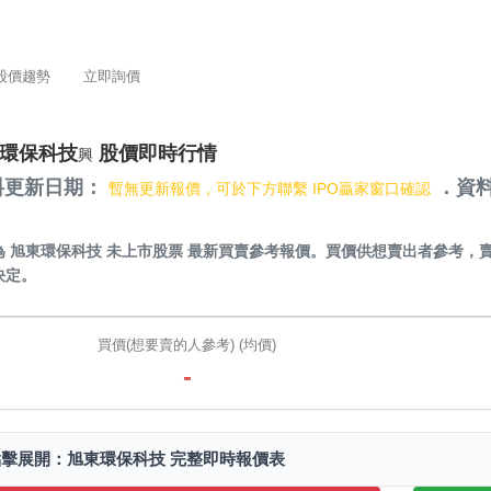
股價趨勢
立即詢價
環保科技
股價即時行情
興
料更新日期：
．資料
暫無更新報價，可於下方聯繫 IPO贏家窗口確認
）
為
旭東環保科技 未上市股票
最新買賣參考報價。買價供想賣出者參考，
決定。
買價(想要賣的人參考) (均價)
-
點擊展開：旭東環保科技 完整即時報價表