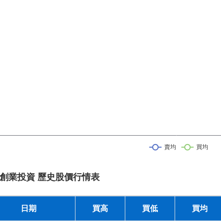
創業投資 歷史股價行情表
日期
買高
買低
買均