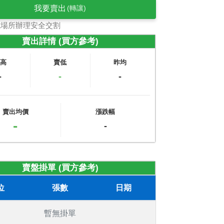
我要賣出
(轉讓)
式場所辦理安全交割
賣出詳情 (買方參考)
賣高
賣低
昨均
-
-
-
賣出均價
漲跌幅
-
-
賣盤掛單 (買方參考)
位
張數
日期
暫無掛單