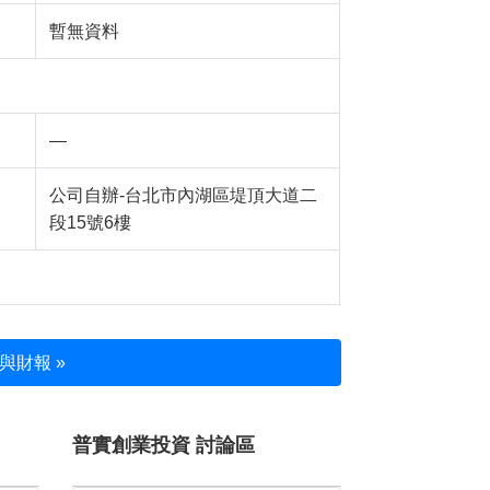
暫無資料
—
公司自辦-台北市內湖區堤頂大道二
段15號6樓
與財報 »
普實創業投資 討論區