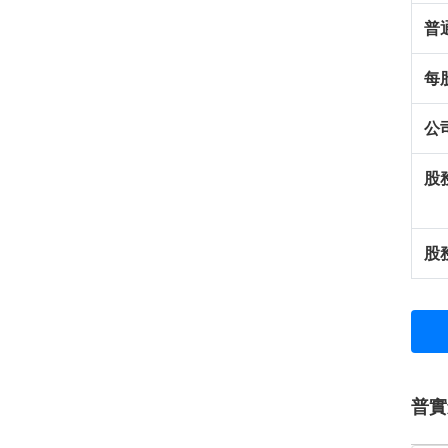
普
每
公
股
股
普實