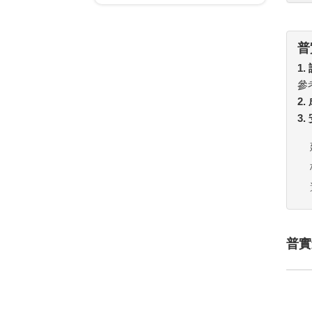
普
1.
參
2
3
普實