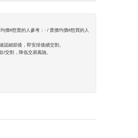
價均價#想賣的人參考：
-
/ 賣價均價#想買的人
確認細節後，即安排後續交割。
款/交割，降低交易風險。