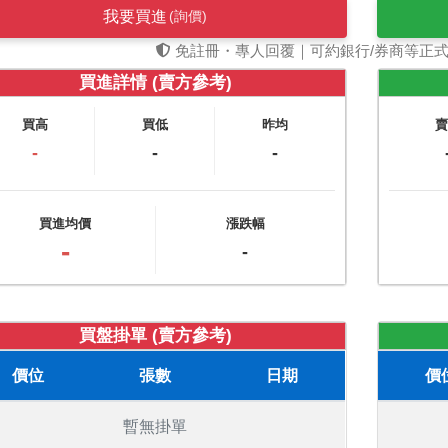
我要買進
(詢價)
免註冊・專人回覆｜可約銀行/券商等正
買進詳情 (賣方參考)
買高
買低
昨均
-
-
-
買進均價
漲跌幅
-
-
買盤掛單 (賣方參考)
價位
張數
日期
價
暫無掛單