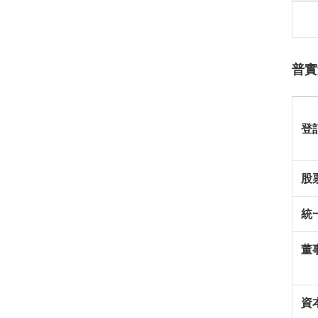
普實
登
股
統
董
資