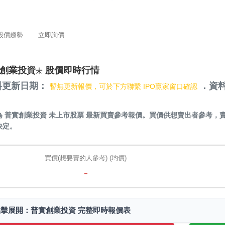
股價趨勢
立即詢價
創業投資
股價即時行情
未
料更新日期：
．資料
暫無更新報價，可於下方聯繫 IPO贏家窗口確認
）
為
普實創業投資 未上市股票
最新買賣參考報價。買價供想賣出者參考，
決定。
買價(想要賣的人參考) (均價)
-
點擊展開：普實創業投資 完整即時報價表