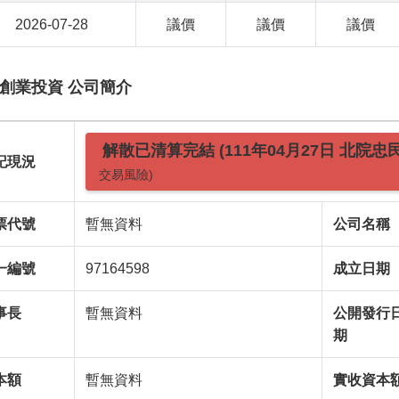
2026-07-28
議價
議價
議價
創業投資 公司簡介
解散已清算完結 (111年04月27日 北院忠
記現況
交易風險)
票代號
暫無資料
公司名稱
一編號
97164598
成立日期
事長
暫無資料
公開發行
期
本額
暫無資料
實收資本