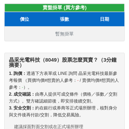
賣盤掛單 (買方參考)
價位
張數
日期
暫無掛單
晶采光電科技（8049）股票怎麼買賣？（3分鐘
摘要）
1. 詢價：
透過下方表單或 LINE 詢問 晶采光電科技最新參
考報價 （買價均價#想賣的人參考：
-
/ 賣價均價#想買的人
參考：
-
）。
2. 成交確認：
由專人提供可成交條件（價格／張數／交割
方式）。雙方確認細節後，即安排後續交割。
3. 安全交割：
約在銀行或券商等正式場所辦理，核對身分
與文件後再付款/交割，降低交易風險。
建議採面對面交割或在正式場所辦理