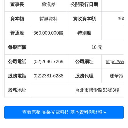
董事長
蘇漢傑
公開發行日期
8
資本額
暫無資料
實收資本額
360,
普通股
360,000,000股
特別股
每股面額
10 元
公司電話
(02)2696-7269
公司網址
https://ww
股務電話
(02)2381-6288
股務代理
建華證券
股務地址
台北市博愛路53號3樓
查看完整 晶采光電科技 基本資料與財報 »