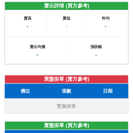
賣出詳情 (買方參考)
賣高
賣低
昨均
-
-
-
賣出均價
漲跌幅
-
-
買盤掛單 (賣方參考)
價位
張數
日期
暫無掛單
賣盤掛單 (買方參考)