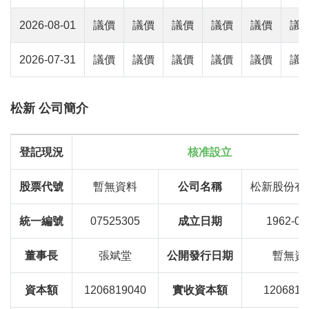
2026-08-01
議價
議價
議價
議價
議價
議
2026-07-31
議價
議價
議價
議價
議價
議
松新 公司簡介
登記現況
核准設立
股票代號
暫無資料
公司名稱
松新股份有
統一編號
07525305
成立日期
1962-02
董事長
張斌堂
公開發行日期
暫無資
資本額
1206819040
實收資本額
1206819