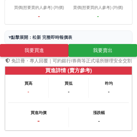
買價(想要賣的人參考) (均價)
賣價(想要買的人參考) (均價)
-
-
▾
點擊展開：松新 完整即時報價表
我要買進
我要賣出
免註冊・專人回覆｜可約銀行/券商等正式場所辦理安全交割
買進詳情 (賣方參考)
買高
買低
昨均
-
-
-
買進均價
漲跌幅
-
-