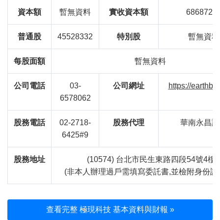
資本額
暫無資料
實收資本額
6868729
普通股
45528332
特別股
暫無資料
每股面額
暫無資料
公司電話
03-
公司網址
https://earthbo
6578062
股務電話
02-2718-
股務代理
華南永昌證
6425#9
股務地址
(10574) 台北市民生東路四段54號4樓
(非本人辦理過戶需填寫委託書,並檢附身份證
查看完整 極現科技 基本資料與財報 »