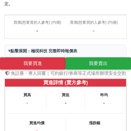
定。
買價(想要賣的人參考) (均價)
賣價(想要買的人參考) (均價)
-
-
▾
點擊展開：極現科技 完整即時報價表
我要買進
我要賣出
免註冊・專人回覆｜可約銀行/券商等正式場所辦理安全交割
買進詳情 (賣方參考)
買高
買低
昨均
-
-
-
買進均價
漲跌幅
-
-