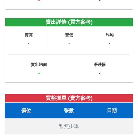
賣出詳情 (買方參考)
賣高
賣低
昨均
-
-
-
賣出均價
漲跌幅
-
-
買盤掛單 (賣方參考)
價位
張數
日期
暫無掛單