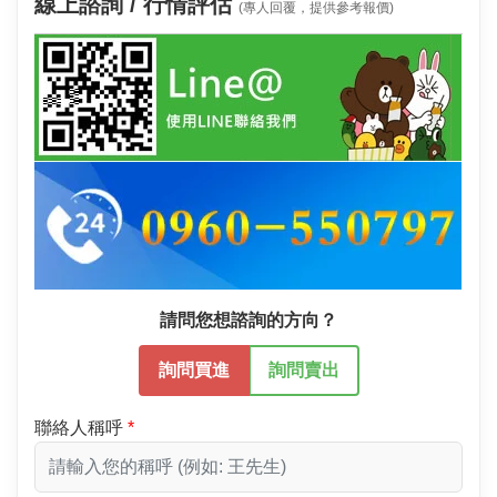
線上諮詢 / 行情評估
(專人回覆，提供參考報價)
請問您想諮詢的方向？
詢問買進
詢問賣出
聯絡人稱呼