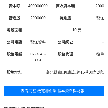
資本額
400000000
實收資本額
20000
普通股
2000000
特別股
暫無資
每股面額
10 元
公司電話
暫無資料
公司網址
—
股務電話
02-3343-
股務代理
復華證
3326
股務地址
臺北縣泰山鄉楓江路16巷30之2號3
查看完整 機電聯企業 基本資料與財報 »