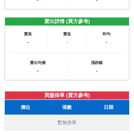
賣出詳情 (買方參考)
賣高
賣低
昨均
-
-
-
賣出均價
漲跌幅
-
-
買盤掛單 (賣方參考)
價位
張數
日期
暫無掛單