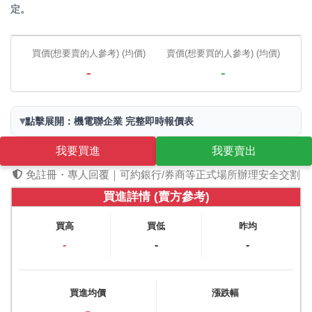
定。
買價(想要賣的人參考) (均價)
賣價(想要買的人參考) (均價)
-
-
▾
點擊展開：機電聯企業 完整即時報價表
我要買進
我要賣出
免註冊・專人回覆｜可約銀行/券商等正式場所辦理安全交割
買進詳情 (賣方參考)
買高
買低
昨均
-
-
-
買進均價
漲跌幅
-
-