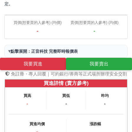
定。
買價(想要賣的人參考) (均價)
賣價(想要買的人參考) (均價)
-
-
▾
點擊展開：正音科技 完整即時報價表
我要買進
我要賣出
免註冊・專人回覆｜可約銀行/券商等正式場所辦理安全交割
買進詳情 (賣方參考)
買高
買低
昨均
-
-
-
買進均價
漲跌幅
-
-