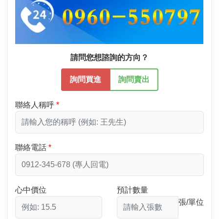
請問您想諮詢的方向？
詢問買進
詢問賣出
聯絡人稱呼
聯絡電話
心中價位
預計數量
張/單位