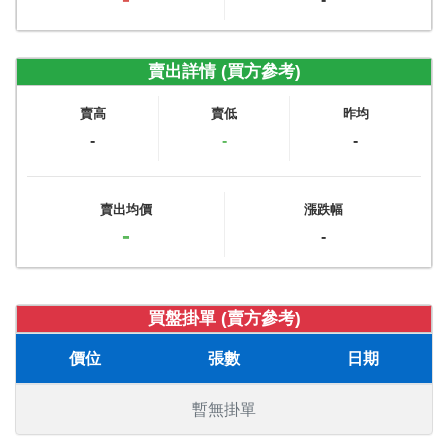
賣出詳情 (買方參考)
賣高
賣低
昨均
-
-
-
賣出均價
漲跌幅
-
-
買盤掛單 (賣方參考)
價位
張數
日期
暫無掛單