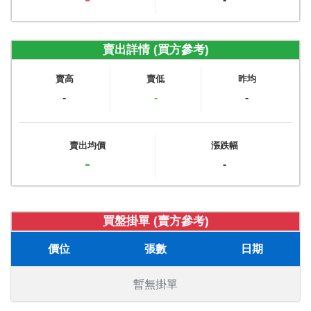
賣出詳情 (買方參考)
賣高
賣低
昨均
-
-
-
賣出均價
漲跌幅
-
-
買盤掛單 (賣方參考)
價位
張數
日期
暫無掛單