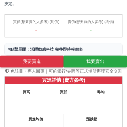
決定。
買價(想要賣的人參考) (均價)
賣價(想要買的人參考) (均價)
-
-
▾
點擊展開：活躍動感科技 完整即時報價表
我要買進
我要賣出
免註冊・專人回覆｜可約銀行/券商等正式場所辦理安全交割
買進詳情 (賣方參考)
買高
買低
昨均
-
-
-
買進均價
漲跌幅
-
-