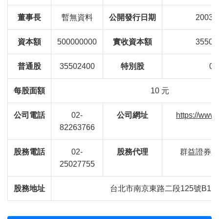
董事長
暫無資料
公開發行日期
2003/0
資本額
500000000
實收資本額
35502
普通股
35502400
特別股
0
每股面額
10 元
公司電話
02-
公司網址
https://www.
82263766
股務電話
02-
股務代理
群益證券股
25027755
股務地址
台北市南京東路二段125號B1