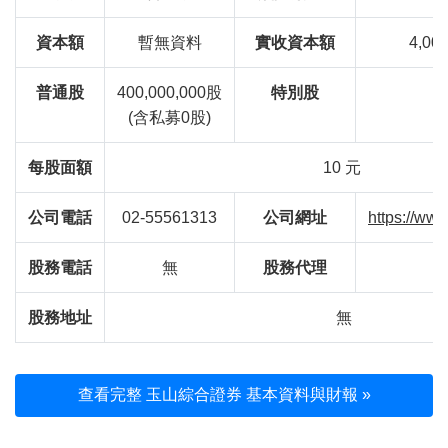
資本額
暫無資料
實收資本額
4,00
普通股
400,000,000股
特別股
(含私募0股)
每股面額
10 元
公司電話
02-55561313
公司網址
https://ww
股務電話
無
股務代理
股務地址
無
查看完整 玉山綜合證券 基本資料與財報 »