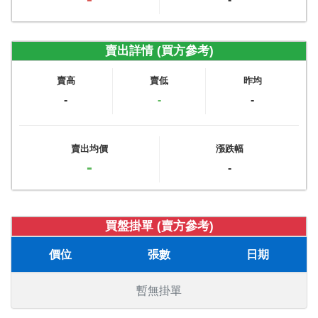
賣出詳情 (買方參考)
賣高
賣低
昨均
-
-
-
賣出均價
漲跌幅
-
-
買盤掛單 (賣方參考)
價位
張數
日期
暫無掛單