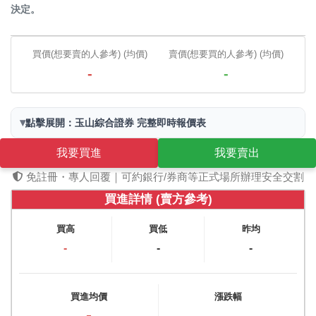
決定。
買價(想要賣的人參考) (均價)
賣價(想要買的人參考) (均價)
-
-
▾
點擊展開：玉山綜合證券 完整即時報價表
我要買進
我要賣出
免註冊・專人回覆｜可約銀行/券商等正式場所辦理安全交割
買進詳情 (賣方參考)
買高
買低
昨均
-
-
-
買進均價
漲跌幅
-
-