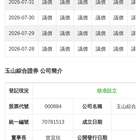
2026-07-31
議價
議價
議價
議價
議價
議
2026-07-30
議價
議價
議價
議價
議價
議
2026-07-29
議價
議價
議價
議價
議價
議
2026-07-28
議價
議價
議價
議價
議價
議
玉山綜合證券 公司簡介
登記現況
核准設立
股票代號
000884
公司名稱
玉山綜合
統一編號
70781513
成立日期
8
董事長
曾宜欣
公開發行日期