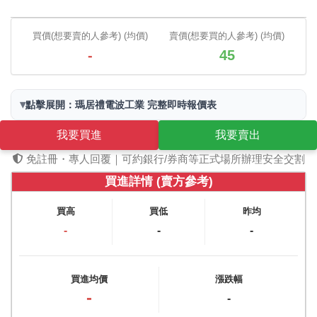
買價(想要賣的人參考) (均價)
賣價(想要買的人參考) (均價)
-
45
▾
點擊展開：瑪居禮電波工業 完整即時報價表
我要買進
我要賣出
免註冊・專人回覆｜可約銀行/券商等正式場所辦理安全交割
買進詳情 (賣方參考)
買高
買低
昨均
-
-
-
買進均價
漲跌幅
-
-