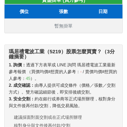
賣盤掛單 (買方參考)
價位
張數
日期
暫無掛單
瑪居禮電波工業（5219）股票怎麼買賣？（3分
鐘摘要）
1. 詢價：
透過下方表單或 LINE 詢問 瑪居禮電波工業最新
參考報價 （買價均價#想賣的人參考：
-
/ 賣價均價#想買的
人參考：
45
）。
2. 成交確認：
由專人提供可成交條件（價格／張數／交割
方式）。雙方確認細節後，即安排後續交割。
3. 安全交割：
約在銀行或券商等正式場所辦理，核對身分
與文件後再付款/交割，降低交易風險。
建議採面對面交割或在正式場所辦理
核對身分與文件後再付款/交割