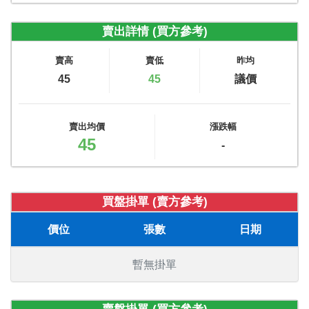
賣出詳情 (買方參考)
賣高
賣低
昨均
45
45
議價
賣出均價
漲跌幅
45
-
買盤掛單 (賣方參考)
價位
張數
日期
暫無掛單