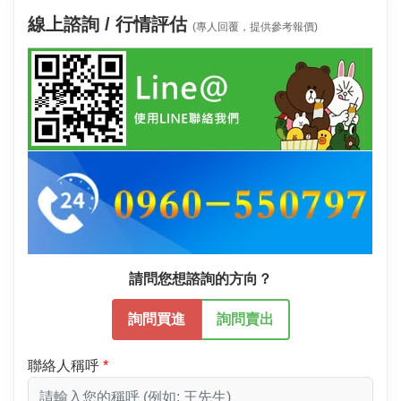
線上諮詢 / 行情評估
(專人回覆，提供參考報價)
請問您想諮詢的方向？
詢問買進
詢問賣出
聯絡人稱呼