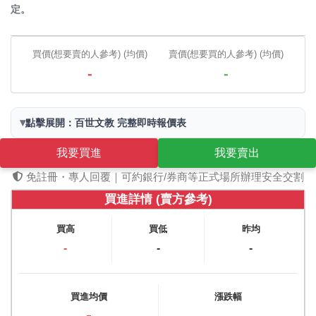
定。
買價(想要賣的人參考) (均價)
賣價(想要買的人參考) (均價)
-
-
▾
點擊展開：百世文教 完整即時報價表
我要買進
我要賣出
免註冊・專人回覆｜可約銀行/券商等正式場所辦理安全交割
買進詳情 (賣方參考)
買高
買低
昨均
-
-
-
買進均價
漲跌幅
-
-