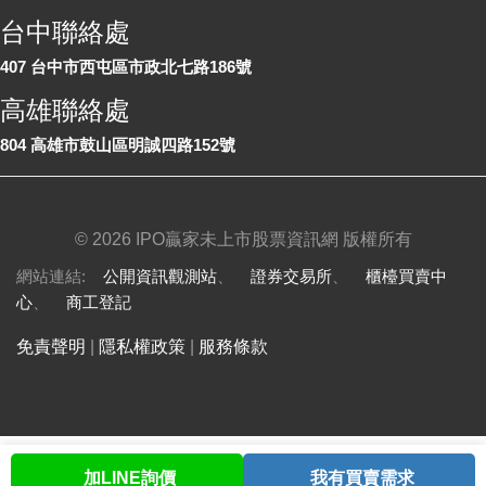
台中聯絡處
407 台中市西屯區市政北七路186號
高雄聯絡處
804 高雄市鼓山區明誠四路152號
©
2026 IPO贏家未上市股票資訊網 版權所有
網站連結:
公開資訊觀測站
、
證券交易所
、
櫃檯買賣中
心
、
商工登記
免責聲明
|
隱私權政策
|
服務條款
加LINE詢價
我有買賣需求
首頁
股票查詢
討論區
與我聯繫
會員中心