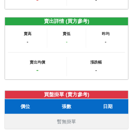
賣出詳情 (買方參考)
賣高
賣低
昨均
-
-
-
賣出均價
漲跌幅
-
-
買盤掛單 (賣方參考)
價位
張數
日期
暫無掛單