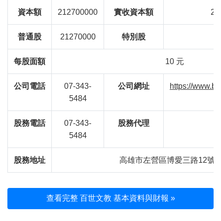
資本額
212700000
實收資本額
21
普通股
21270000
特別股
每股面額
10 元
公司電話
07-343-
公司網址
https://www.ba
5484
股務電話
07-343-
股務代理
5484
股務地址
高雄市左營區博愛三路12號2
查看完整 百世文教 基本資料與財報 »