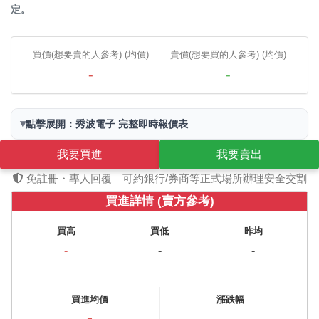
定。
買價(想要賣的人參考) (均價)
賣價(想要買的人參考) (均價)
-
-
▾
點擊展開：秀波電子 完整即時報價表
我要買進
我要賣出
免註冊・專人回覆｜可約銀行/券商等正式場所辦理安全交割
買進詳情 (賣方參考)
買高
買低
昨均
-
-
-
買進均價
漲跌幅
-
-