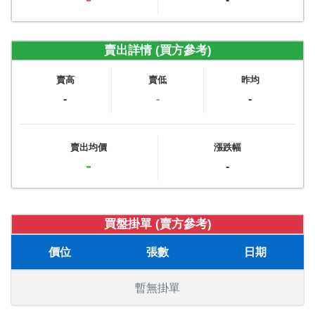
賣出詳情 (買方參考)
賣高
賣低
昨均
-
-
-
賣出均價
漲跌幅
-
-
買盤掛單 (賣方參考)
價位
張數
日期
暫無掛單