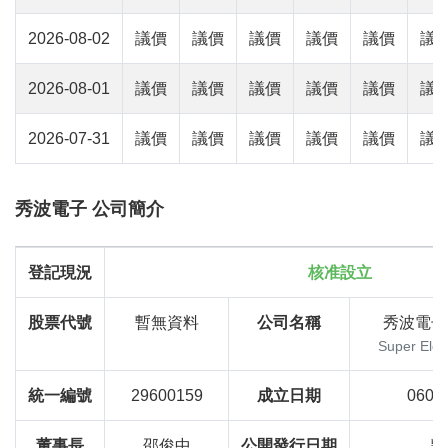
2026-08-02
議價
議價
議價
議價
議價
議
2026-08-01
議價
議價
議價
議價
議價
議
2026-07-31
議價
議價
議價
議價
議價
議
秀波電子 公司簡介
登記現況
核准設立
股票代號
暫無資料
公司名稱
秀波電子
Super Elect
統一編號
29600159
成立日期
060
董事長
邵俊中
公開發行日期
暫