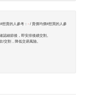
價#想賣的人參考：
-
/ 賣價均價#想買的人參
確認細節後，即安排後續交割。
款/交割，降低交易風險。