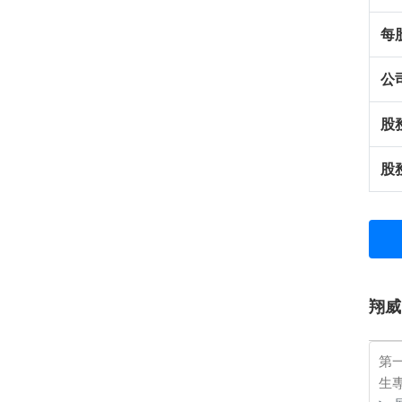
每
公
股
股
翔威
第
生