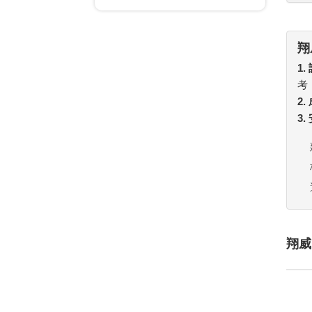
翔
1.
考
2
3
翔威