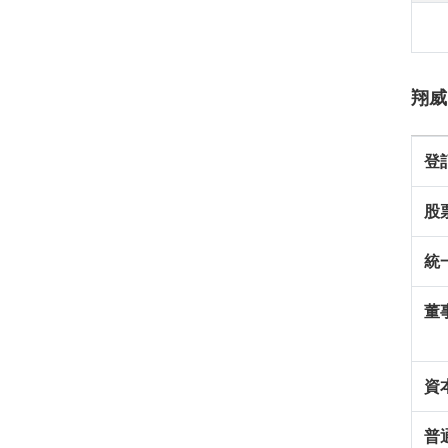
翔威
登
股
統
董
資
普