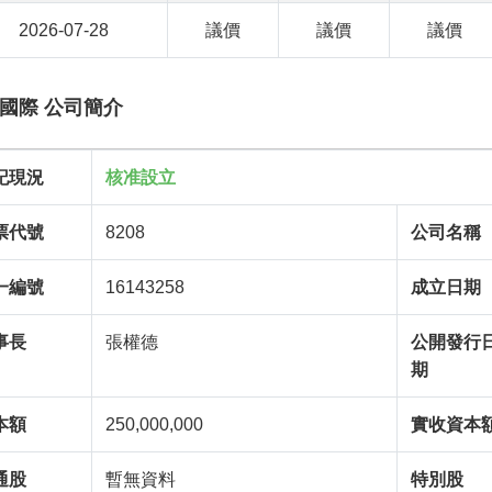
2026-07-28
議價
議價
議價
國際 公司簡介
記現況
核准設立
票代號
8208
公司名稱
一編號
16143258
成立日期
事長
張權德
公開發行
期
本額
250,000,000
實收資本
通股
暫無資料
特別股