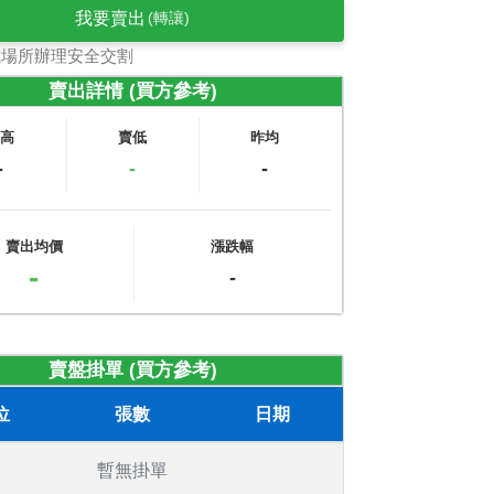
我要賣出
(轉讓)
式場所辦理安全交割
賣出詳情 (買方參考)
賣高
賣低
昨均
-
-
-
賣出均價
漲跌幅
-
-
賣盤掛單 (買方參考)
位
張數
日期
暫無掛單