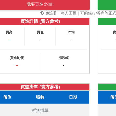
我要買進
(詢價)
免註冊・專人回覆｜可約銀行/券商等正
買進詳情 (賣方參考)
買高
買低
昨均
-
-
-
買進均價
漲跌幅
-
-
買盤掛單 (賣方參考)
價位
張數
日期
價
暫無掛單