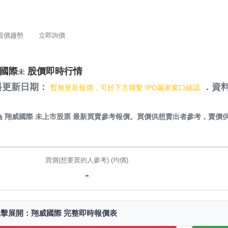
股價趨勢
立即詢價
國際
股價即時行情
未
料更新日期：
．資料
暫無更新報價，可於下方聯繫 IPO贏家窗口確認
）
為
翔威國際 未上市股票
最新買賣參考報價。買價供想賣出者參考，賣價
。
買價(想要賣的人參考) (均價)
-
點擊展開：翔威國際 完整即時報價表