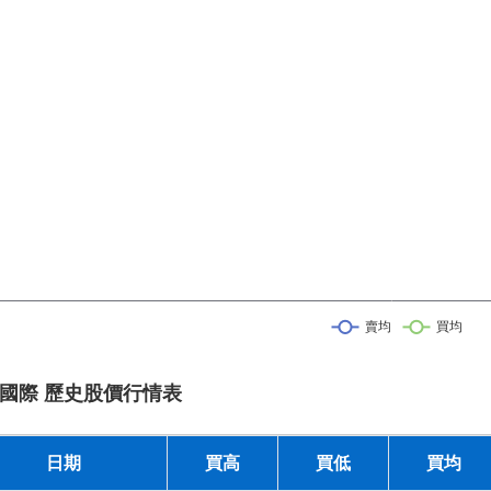
國際 歷史股價行情表
日期
買高
買低
買均