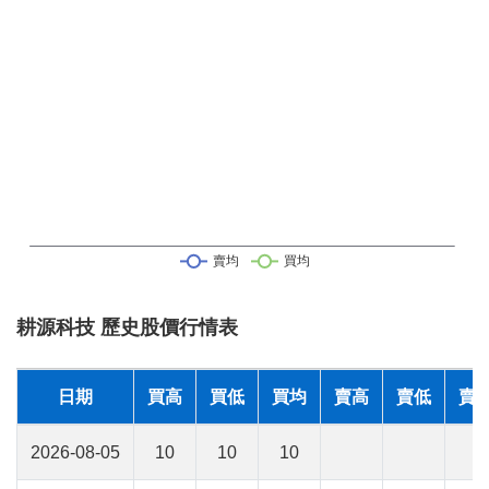
耕源科技 歷史股價行情表
日期
買高
買低
買均
賣高
賣低
賣
2026-08-05
10
10
10