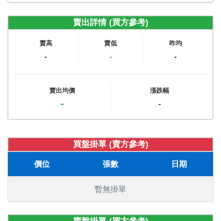
賣出詳情 (買方參考)
賣高
賣低
昨均
-
-
-
賣出均價
漲跌幅
-
-
買盤掛單 (賣方參考)
價位
張數
日期
暫無掛單