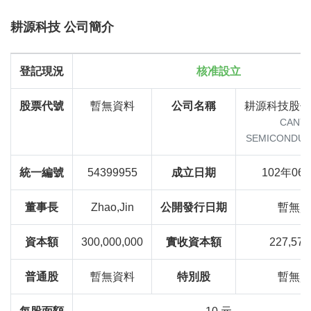
耕源科技 公司簡介
登記現況
核准設立
股票代號
暫無資料
公司名稱
耕源科技股份
CANY
SEMICONDUC
統一編號
54399955
成立日期
102年06
董事長
Zhao,Jin
公開發行日期
暫無資
資本額
300,000,000
實收資本額
227,570
普通股
暫無資料
特別股
暫無資