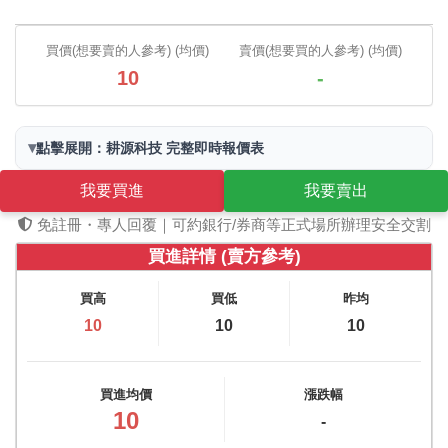
買價(想要賣的人參考) (均價)
賣價(想要買的人參考) (均價)
10
-
▾
點擊展開：耕源科技 完整即時報價表
我要買進
我要賣出
免註冊・專人回覆｜可約銀行/券商等正式場所辦理安全交割
買進詳情 (賣方參考)
買高
買低
昨均
10
10
10
買進均價
漲跌幅
10
-