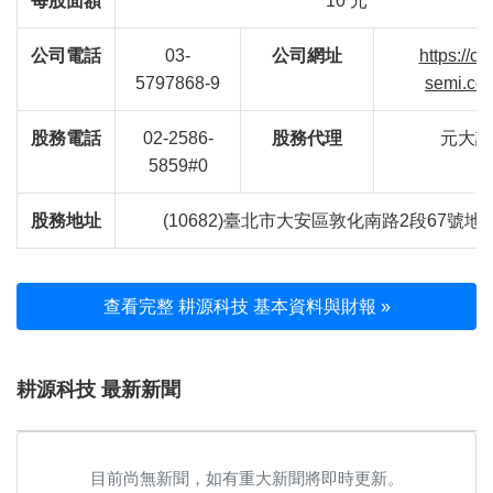
每股面額
10 元
公司電話
03-
公司網址
https://c
5797868-9
semi.com
股務電話
02-2586-
股務代理
元大證
5859#0
股務地址
(10682)臺北市大安區敦化南路2段67號地
查看完整 耕源科技 基本資料與財報 »
耕源科技 最新新聞
目前尚無新聞，如有重大新聞將即時更新。