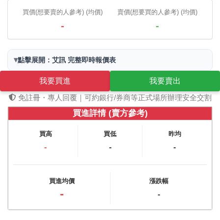
買價(想要賣的人參考) (均價)
賣價(想要買的人參考) (均價)
-
-
▾
點擊展開：艾訊 完整即時報價表
我要買進
我要賣出
免註冊・專人回覆｜可約銀行/券商等正式場所辦理安全交割
買進詳情 (賣方參考)
買高
買低
昨均
-
-
-
買進均價
漲跌幅
-
-