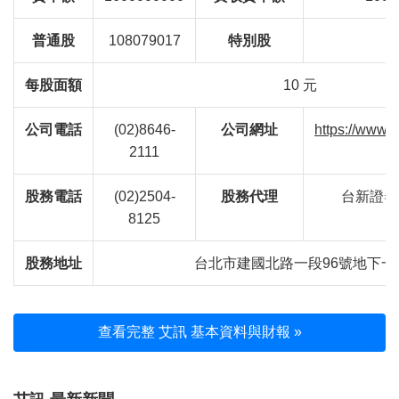
普通股
108079017
特別股
每股面額
10 元
公司電話
(02)8646-
公司網址
https://www.
2111
股務電話
(02)2504-
股務代理
台新證券
8125
股務地址
台北市建國北路一段96號地下一
查看完整 艾訊 基本資料與財報 »