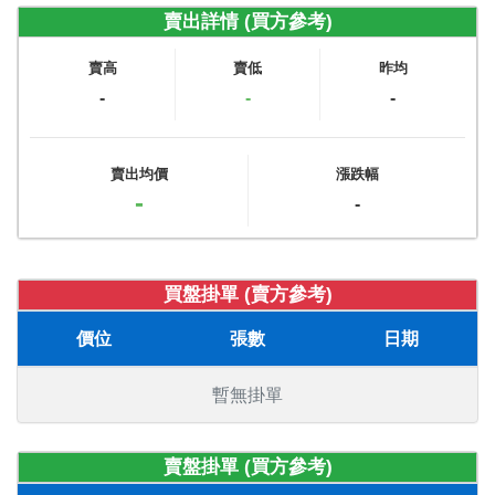
賣出詳情 (買方參考)
賣高
賣低
昨均
-
-
-
賣出均價
漲跌幅
-
-
買盤掛單 (賣方參考)
價位
張數
日期
暫無掛單
賣盤掛單 (買方參考)