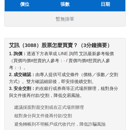
價位
張數
日期
暫無掛單
艾訊（3088）股票怎麼買賣？（3分鐘摘要）
1. 詢價：
透過下方表單或 LINE 詢問 艾訊最新參考報價
（買價均價#想賣的人參考：
-
/ 賣價均價#想買的人參
考：
-
）。
2. 成交確認：
由專人提供可成交條件（價格／張數／交割
方式）。雙方確認細節後，即安排後續交割。
3. 安全交割：
約在銀行或券商等正式場所辦理，核對身分
與文件後再付款/交割，降低交易風險。
建議採面對面交割或在正式場所辦理
核對身分與文件後再付款/交割
避免轉帳到不明帳戶或代收代付，降低詐騙風險