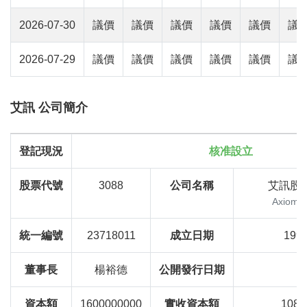
2026-07-30
議價
議價
議價
議價
議價
議
2026-07-29
議價
議價
議價
議價
議價
議
艾訊 公司簡介
登記現況
核准設立
股票代號
3088
公司名稱
艾訊股
Axiomte
統一編號
23718011
成立日期
1990
董事長
楊裕德
公開發行日期
資本額
1600000000
實收資本額
1080