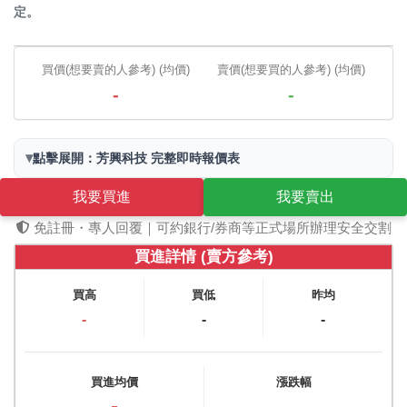
定。
買價(想要賣的人參考) (均價)
賣價(想要買的人參考) (均價)
-
-
▾
點擊展開：芳興科技 完整即時報價表
我要買進
我要賣出
免註冊・專人回覆｜可約銀行/券商等正式場所辦理安全交割
買進詳情 (賣方參考)
買高
買低
昨均
-
-
-
買進均價
漲跌幅
-
-