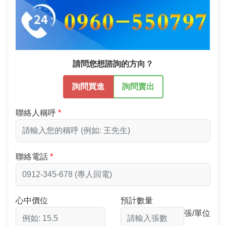
請問您想諮詢的方向？
詢問買進
詢問賣出
聯絡人稱呼
聯絡電話
心中價位
預計數量
張/單位