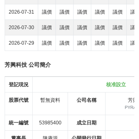
2026-07-31
議價
議價
議價
議價
議價
議
2026-07-30
議價
議價
議價
議價
議價
議
2026-07-29
議價
議價
議價
議價
議價
議
芳興科技 公司簡介
登記現況
核准設立
股票代號
暫無資料
公司名稱
芳興
PYRAS
統一編號
53985400
成立日期
1
董事長
陳賡源
公開發行日期