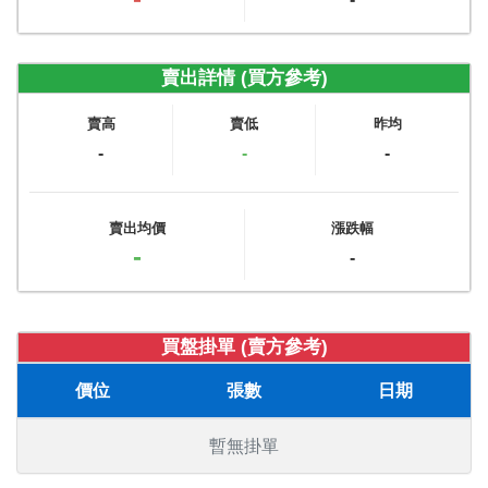
賣出詳情 (買方參考)
賣高
賣低
昨均
-
-
-
賣出均價
漲跌幅
-
-
買盤掛單 (賣方參考)
價位
張數
日期
暫無掛單