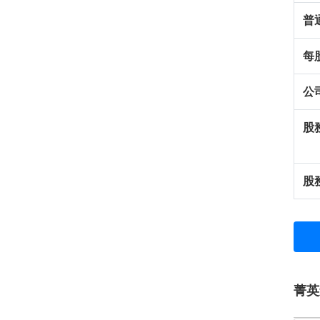
普
每
公
股
股
菁英