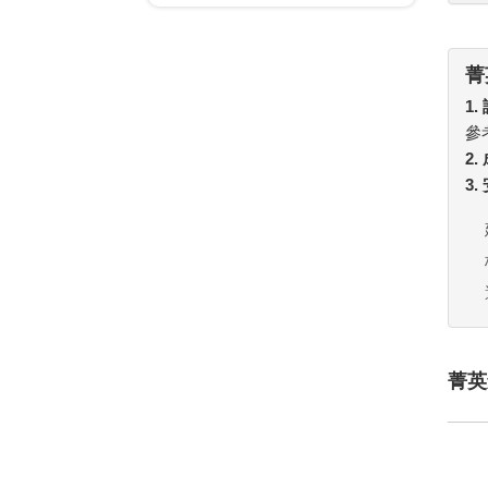
菁
1.
參
2
3
菁英