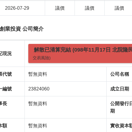
2026-07-29
議價
議價
議價
創業投資 公司簡介
解散已清算完結 (098年11月17日 北院隆
記現況
交易風險)
票代號
暫無資料
公司名稱
一編號
23824060
成立日期
事長
暫無資料
公開發行
期
本額
暫無資料
實收資本