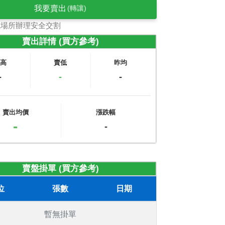
我要賣出
(轉讓)
式場所辦理安全交割
賣出詳情 (買方參考)
賣高
賣低
昨均
-
-
-
賣出均價
漲跌幅
-
-
賣盤掛單 (買方參考)
位
張數
日期
暫無掛單