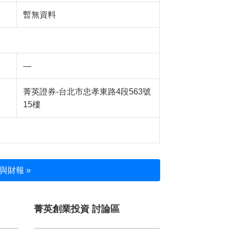
暫無資料
—
菁英證券-台北市忠孝東路4段563號
15樓
與財報 »
菁英創業投資 討論區