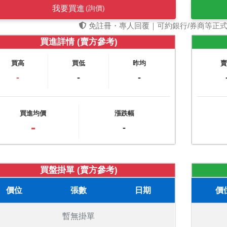
我要買進
(詢價)
免註冊・專人回覆｜可約銀行/券商等正
買進詳情 (賣方參考)
買高
買低
昨均
-
-
-
買進均價
漲跌幅
-
-
買盤掛單 (賣方參考)
價位
張數
日期
價
暫無掛單