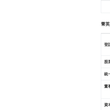
菁英
登
股
統
董
資