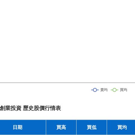
創業投資 歷史股價行情表
日期
買高
買低
買均