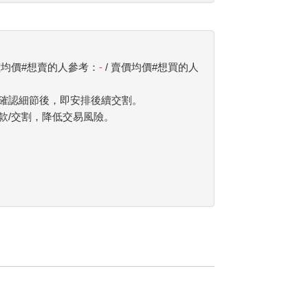
價均價#想賣的人參考：
-
/ 賣價均價#想買的人
確認細節後，即安排後續交割。
款/交割，降低交易風險。