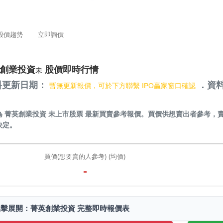
股價趨勢
立即詢價
創業投資
股價即時行情
未
料更新日期：
．資料
暫無更新報價，可於下方聯繫 IPO贏家窗口確認
）
為
菁英創業投資 未上市股票
最新買賣參考報價。買價供想賣出者參考，
決定。
買價(想要賣的人參考) (均價)
-
點擊展開：菁英創業投資 完整即時報價表