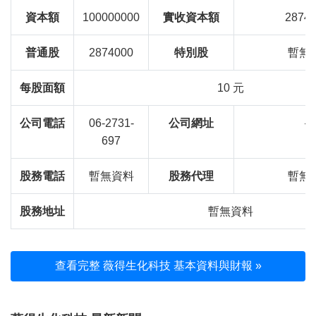
資本額
100000000
實收資本額
2874
普通股
2874000
特別股
暫無
每股面額
10 元
公司電話
06-2731-
公司網址
—
697
股務電話
暫無資料
股務代理
暫無
股務地址
暫無資料
查看完整 薇得生化科技 基本資料與財報 »