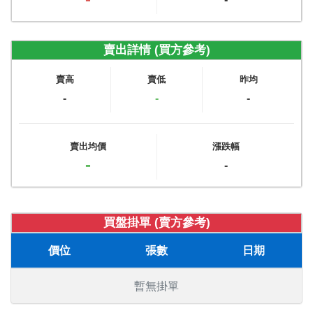
賣出詳情 (買方參考)
賣高
賣低
昨均
-
-
-
賣出均價
漲跌幅
-
-
買盤掛單 (賣方參考)
價位
張數
日期
暫無掛單