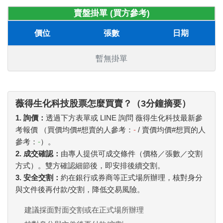
賣盤掛單 (買方參考)
價位
張數
日期
暫無掛單
薇得生化科技股票怎麼買賣？（3分鐘摘要）
1. 詢價：
透過下方表單或 LINE 詢問 薇得生化科技最新參
考報價 （買價均價#想賣的人參考：
-
/ 賣價均價#想買的人
參考：
-
）。
2. 成交確認：
由專人提供可成交條件（價格／張數／交割
方式）。雙方確認細節後，即安排後續交割。
3. 安全交割：
約在銀行或券商等正式場所辦理，核對身分
與文件後再付款/交割，降低交易風險。
建議採面對面交割或在正式場所辦理