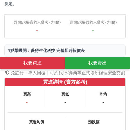
決定。
買價(想要賣的人參考) (均價)
賣價(想要買的人參考) (均價)
-
-
▾
點擊展開：薇得生化科技 完整即時報價表
我要買進
我要賣出
免註冊・專人回覆｜可約銀行/券商等正式場所辦理安全交割
買進詳情 (賣方參考)
買高
買低
昨均
-
-
-
買進均價
漲跌幅
-
-