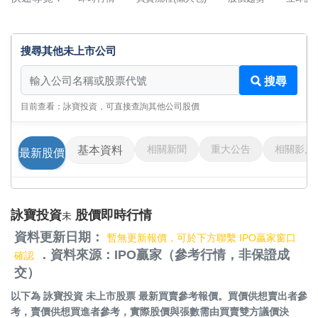
搜尋其他未上市公司
搜尋其他未上市公司
搜尋
目前查看：詠寶投資，可直接查詢其他公司股價
相關新聞
重大公告
相關影片
基本資料
最新股價
詠寶投資
股價即時行情
未
資料更新日期：
暫無更新報價，可於下方聯繫 IPO贏家窗口
．資料來源：IPO贏家（參考行情，非保證成
確認
交）
以下為
詠寶投資 未上市股票
最新買賣參考報價。買價供想賣出者參
考，賣價供想買進者參考，實際股價與張數需由買賣雙方議價決