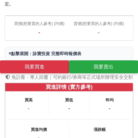
定。
買價(想要賣的人參考) (均價)
賣價(想要買的人參考) (均價)
-
-
▾
點擊展開：詠寶投資 完整即時報價表
我要買進
我要賣出
免註冊・專人回覆｜可約銀行/券商等正式場所辦理安全交割
買進詳情 (賣方參考)
買高
買低
昨均
-
-
-
買進均價
漲跌幅
-
-