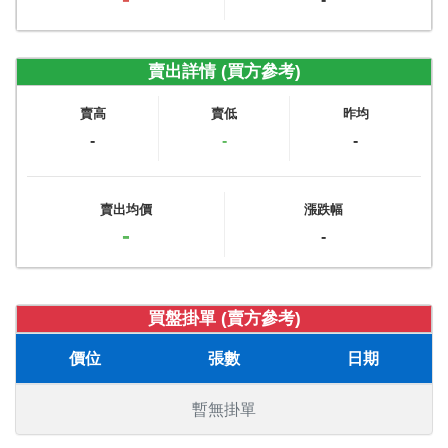
賣出詳情 (買方參考)
賣高
賣低
昨均
-
-
-
賣出均價
漲跌幅
-
-
買盤掛單 (賣方參考)
價位
張數
日期
暫無掛單