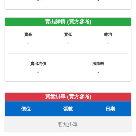
賣出詳情 (買方參考)
賣高
賣低
昨均
-
-
-
賣出均價
漲跌幅
-
-
買盤掛單 (賣方參考)
價位
張數
日期
暫無掛單