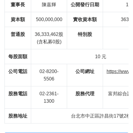
董事長
陳嘉輝
公開發行日期
108
資本額
500,000,000
實收資本額
363,
普通股
36,333,462股
特別股
(含私募0股)
每股面額
10 元
公司電話
02-8200-
公司網址
https://www
5506
股務電話
02-2361-
股務代理
富邦綜合證
1300
股務地址
台北市中正區許昌街17號2樓