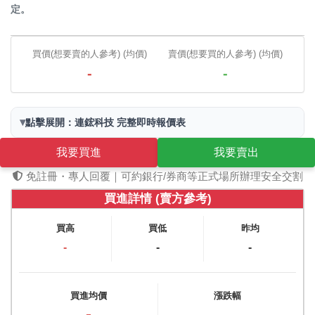
定。
買價(想要賣的人參考) (均價)
賣價(想要買的人參考) (均價)
-
-
▾
點擊展開：連鋐科技 完整即時報價表
我要買進
我要賣出
免註冊・專人回覆｜可約銀行/券商等正式場所辦理安全交割
買進詳情 (賣方參考)
買高
買低
昨均
-
-
-
買進均價
漲跌幅
-
-