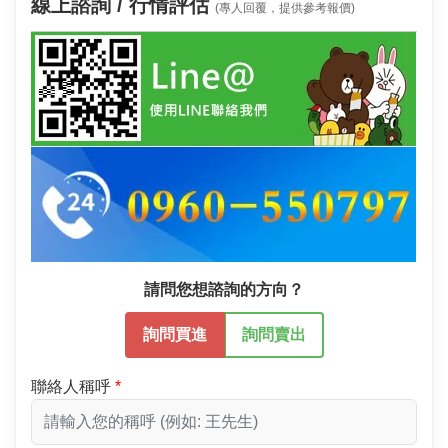
線上諮詢 / 行情評估
(專人回覆，提供參考報價)
請問您想諮詢的方向？
詢問買進
詢問賣出
聯絡人稱呼