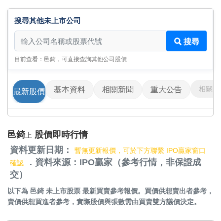
搜尋其他未上市公司
搜尋其他未上市公司
搜尋
目前查看：邑錡，可直接查詢其他公司股價
相關影
基本資料
相關新聞
重大公告
最新股價
邑錡
股價即時行情
上
資料更新日期：
暫無更新報價，可於下方聯繫 IPO贏家窗口
．資料來源：IPO贏家（參考行情，非保證成
確認
交）
以下為
邑錡 未上市股票
最新買賣參考報價。買價供想賣出者參考，
賣價供想買進者參考，實際股價與張數需由買賣雙方議價決定。