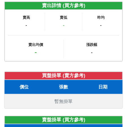
賣出詳情 (買方參考)
賣高
賣低
昨均
-
-
-
賣出均價
漲跌幅
-
-
買盤掛單 (賣方參考)
價位
張數
日期
暫無掛單
賣盤掛單 (買方參考)