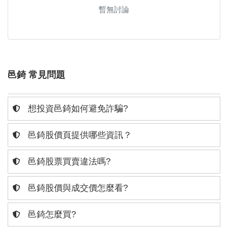
暫無討論
邑錡 常見問題
想投資邑錡如何避免詐騙?
邑錡股價頁提供哪些資訊？
邑錡股票買賣違法嗎?
邑錡股價與成交價怎麼看?
邑錡怎麼買?