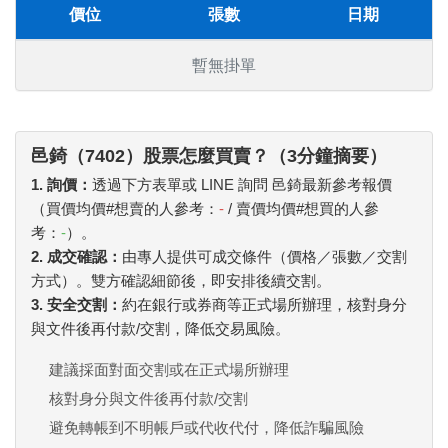
價位
張數
日期
暫無掛單
邑錡（7402）股票怎麼買賣？（3分鐘摘要）
1. 詢價：
透過下方表單或 LINE 詢問 邑錡最新參考報價
（買價均價#想賣的人參考：
-
/ 賣價均價#想買的人參
考：
-
）。
2. 成交確認：
由專人提供可成交條件（價格／張數／交割
方式）。雙方確認細節後，即安排後續交割。
3. 安全交割：
約在銀行或券商等正式場所辦理，核對身分
與文件後再付款/交割，降低交易風險。
建議採面對面交割或在正式場所辦理
核對身分與文件後再付款/交割
避免轉帳到不明帳戶或代收代付，降低詐騙風險