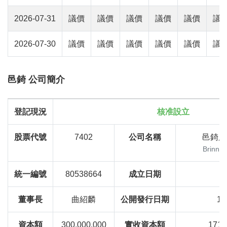
2026-07-31
議價
議價
議價
議價
議價
議
2026-07-30
議價
議價
議價
議價
議價
議
邑錡 公司簡介
登記現況
核准設立
股票代號
7402
公司名稱
邑錡股
Brinno 
統一編號
80538664
成立日期
92
董事長
曲紹麟
公開發行日期
10
資本額
300,000,000
實收資本額
171,