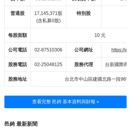
普通股
17,145,371股
特別股
(含私募0股)
每股面額
10 元
公司電話
02-87510306
公司網址
https://
股務電話
02-25048125
股務代理
台新國際商
股務地址
台北市中山區建國北路一段96號
查看完整 邑錡 基本資料與財報 »
邑錡 最新新聞