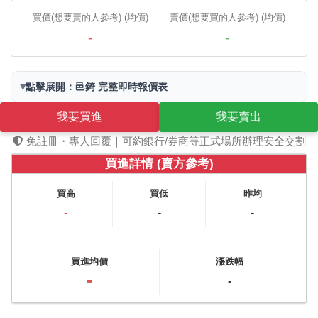
買價(想要賣的人參考) (均價)
賣價(想要買的人參考) (均價)
-
-
▾
點擊展開：邑錡 完整即時報價表
我要買進
我要賣出
免註冊・專人回覆｜可約銀行/券商等正式場所辦理安全交割
買進詳情 (賣方參考)
買高
買低
昨均
-
-
-
買進均價
漲跌幅
-
-