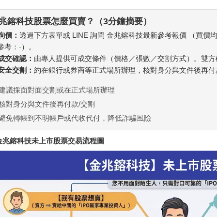
兆鎔科技股票怎麼買賣？（3分鐘摘要）
 詢價：
透過下方表單或 LINE 詢問 金兆鎔科技最新參考報價 （買價
參考：
-
）。
. 成交確認：
由專人提供可成交條件（價格／張數／交割方式）。雙方
. 安全交割：
約在銀行或券商等正式場所辦理，核對身分與文件後再付
建議採面對面交割或在正式場所辦理
核對身分與文件後再付款/交割
避免轉帳到不明帳戶或代收代付，降低詐騙風險
金兆鎔科技未上市股票交易流程圖