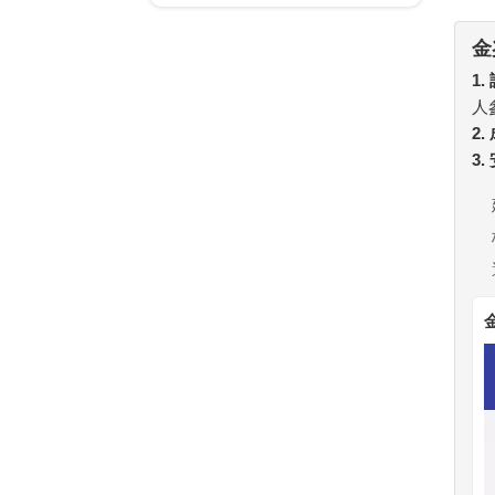
金
1.
人
2
3