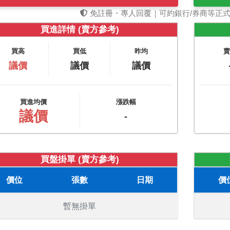
免註冊・專人回覆｜可約銀行/券商等正
買進詳情 (賣方參考)
買高
買低
昨均
議價
議價
議價
買進均價
漲跌幅
議價
-
買盤掛單 (賣方參考)
價位
張數
日期
價
暫無掛單