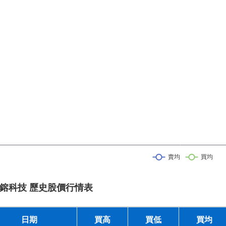
鎔科技 歷史股價行情表
日期
買高
買低
買均