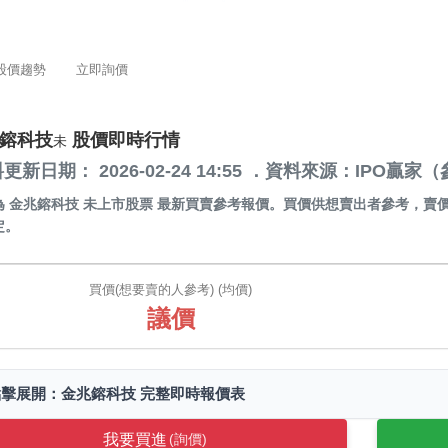
股價趨勢
立即詢價
鎔科技
股價即時行情
未
更新日期： 2026-02-24 14:55 ．資料來源：IPO
為
金兆鎔科技 未上市股票
最新買賣參考報價。買價供想賣出者參考，賣
定。
買價(想要賣的人參考) (均價)
議價
點擊展開：金兆鎔科技 完整即時報價表
我要買進
(詢價)