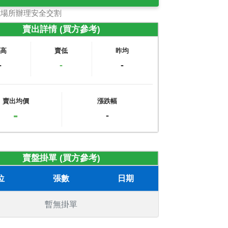
式場所辦理安全交割
賣出詳情 (買方參考)
賣高
賣低
昨均
-
-
-
賣出均價
漲跌幅
-
-
賣盤掛單 (買方參考)
位
張數
日期
暫無掛單