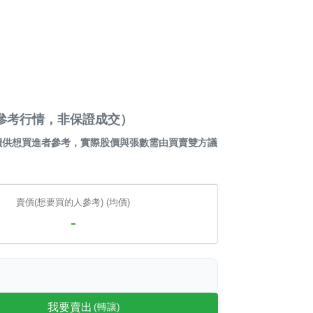
贏家（參考行情，非保證成交）
價供想買進者參考，實際股價與張數需由買賣雙方議
賣價(想要買的人參考) (均價)
-
我要賣出
(轉讓)