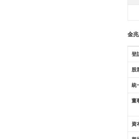
金兆
登
股
統
董
資