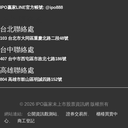
IPO贏家LINE官方帳號: @ipo888
各地聯絡處
台北聯絡處
103 台北市大同區重慶北路二段48號
台中聯絡處
407 台中市西屯區市政北七路186號
高雄聯絡處
804 高雄市鼓山區明誠四路152號
©
2026 IPO贏家未上市股票資訊網 版權所有
網站連結:
公開資訊觀測站
、
證券交易所
、
櫃檯買賣中
心
、
商工登記