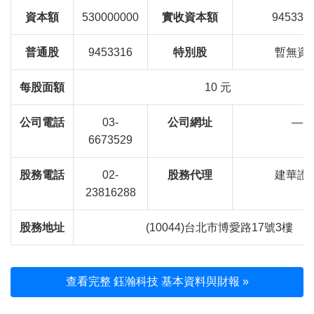
資本額
530000000
實收資本額
945331
普通股
9453316
特別股
暫無資
每股面額
10 元
公司電話
03-
公司網址
—
6673529
股務電話
02-
股務代理
建華證
23816288
股務地址
(10044)台北市博愛路17號3樓
查看完整 鈺瀚科技 基本資料與財報 »