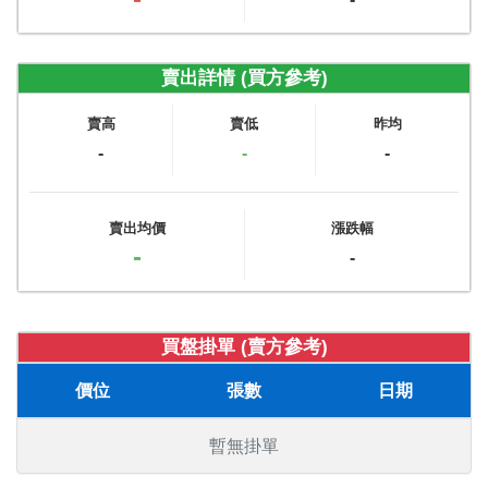
賣出詳情 (買方參考)
賣高
賣低
昨均
-
-
-
賣出均價
漲跌幅
-
-
買盤掛單 (賣方參考)
價位
張數
日期
暫無掛單