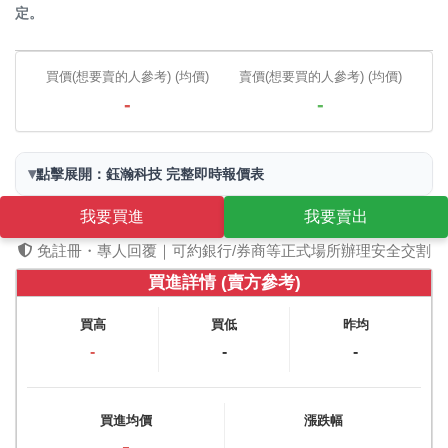
定。
買價(想要賣的人參考) (均價)
賣價(想要買的人參考) (均價)
-
-
▾
點擊展開：鈺瀚科技 完整即時報價表
我要買進
我要賣出
免註冊・專人回覆｜可約銀行/券商等正式場所辦理安全交割
買進詳情 (賣方參考)
買高
買低
昨均
-
-
-
買進均價
漲跌幅
-
-