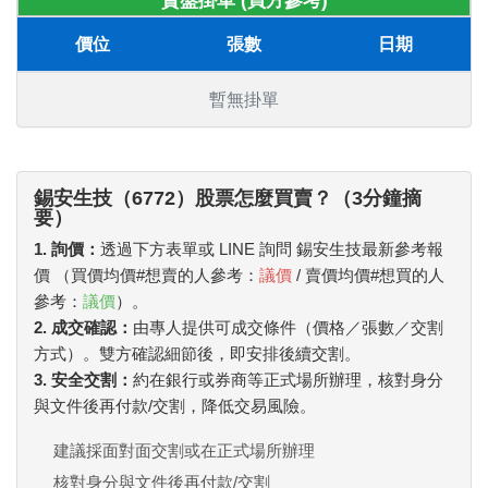
賣盤掛單 (買方參考)
價位
張數
日期
暫無掛單
錫安生技（6772）股票怎麼買賣？（3分鐘摘
要）
1. 詢價：
透過下方表單或 LINE 詢問 錫安生技最新參考報
價 （買價均價#想賣的人參考：
議價
/ 賣價均價#想買的人
參考：
議價
）。
2. 成交確認：
由專人提供可成交條件（價格／張數／交割
方式）。雙方確認細節後，即安排後續交割。
3. 安全交割：
約在銀行或券商等正式場所辦理，核對身分
與文件後再付款/交割，降低交易風險。
建議採面對面交割或在正式場所辦理
核對身分與文件後再付款/交割