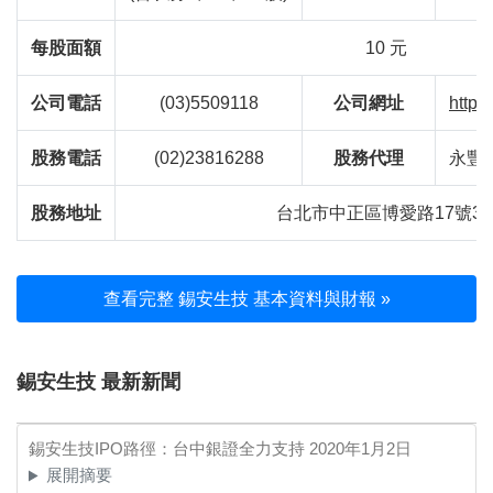
每股面額
10 元
公司電話
(03)5509118
公司網址
https
股務電話
(02)23816288
股務代理
永豐
股務地址
台北市中正區博愛路17號3
查看完整 錫安生技 基本資料與財報 »
錫安生技 最新新聞
錫安生技IPO路徑：台中銀證全力支持
2020年1月2日
展開摘要