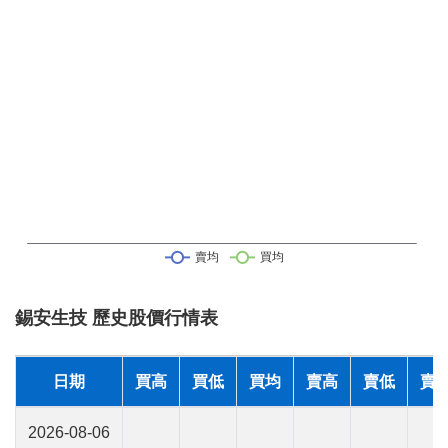
錫安生技 歷史股價行情表
日期
買高
買低
買均
賣高
賣低
賣
2026-08-06