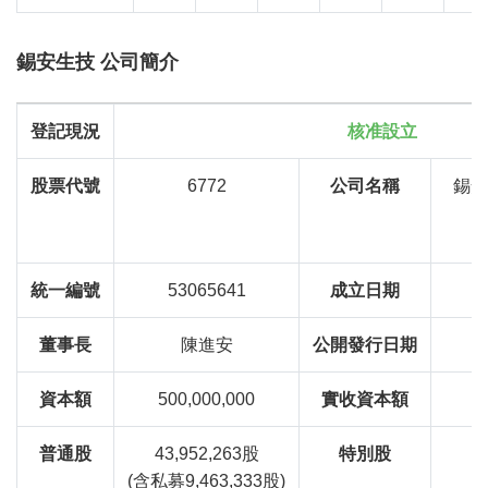
錫安生技 公司簡介
登記現況
核准設立
股票代號
6772
公司名稱
錫安
C
統一編號
53065641
成立日期
董事長
陳進安
公開發行日期
資本額
500,000,000
實收資本額
普通股
43,952,263股
特別股
(含私募9,463,333股)