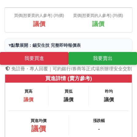
買價(想要賣的人參考) (均價)
賣價(想要買的人參考) (均價)
議價
議價
▾
點擊展開：錫安生技 完整即時報價表
我要買進
我要賣出
免註冊・專人回覆｜可約銀行/券商等正式場所辦理安全交割
買進詳情 (賣方參考)
買高
買低
昨均
議價
議價
議價
買進均價
漲跌幅
議價
-