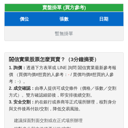
賣盤掛單 (買方參考)
價位
張數
日期
暫無掛單
閤信實業股票怎麼買賣？（3分鐘摘要）
1. 詢價：
透過下方表單或 LINE 詢問 閤信實業最新參考報
價 （買價均價#想賣的人參考：
-
/ 賣價均價#想買的人參
考：
-
）。
2. 成交確認：
由專人提供可成交條件（價格／張數／交割
方式）。雙方確認細節後，即安排後續交割。
3. 安全交割：
約在銀行或券商等正式場所辦理，核對身分
與文件後再付款/交割，降低交易風險。
建議採面對面交割或在正式場所辦理