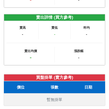
賣出詳情 (買方參考)
賣高
賣低
昨均
-
-
-
賣出均價
漲跌幅
-
-
買盤掛單 (賣方參考)
價位
張數
日期
暫無掛單