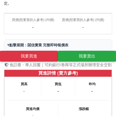
定。
買價(想要賣的人參考) (均價)
賣價(想要買的人參考) (均價)
-
-
▾
點擊展開：閤信實業 完整即時報價表
我要買進
我要賣出
免註冊・專人回覆｜可約銀行/券商等正式場所辦理安全交割
買進詳情 (賣方參考)
買高
買低
昨均
-
-
-
買進均價
漲跌幅
-
-