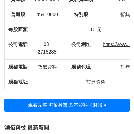
普通股
45410000
特別股
暫無
每股面額
10 元
公司電話
03-
公司網址
https://www.i
2718288
股務電話
暫無資料
股務代理
暫無
股務地址
暫無資料
查看完整 鴻佰科技 基本資料與財報 »
鴻佰科技 最新新聞