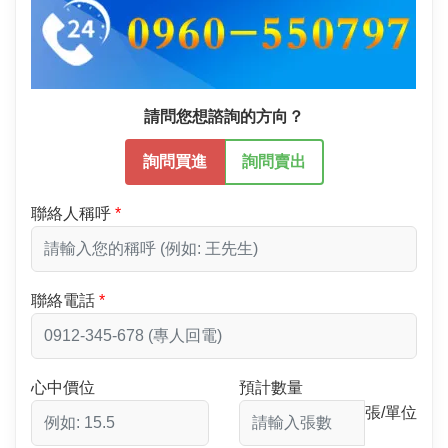
請問您想諮詢的方向？
詢問買進
詢問賣出
聯絡人稱呼
聯絡電話
心中價位
預計數量
張/單位