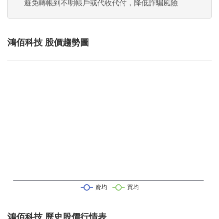
避免轉帳到不明帳戶或代收代付，降低詐騙風險
鴻佰科技 股價趨勢圖
鴻佰科技 歷史股價行情表