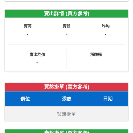
賣出詳情 (買方參考)
賣高
賣低
昨均
-
-
-
賣出均價
漲跌幅
-
-
買盤掛單 (賣方參考)
價位
張數
日期
暫無掛單