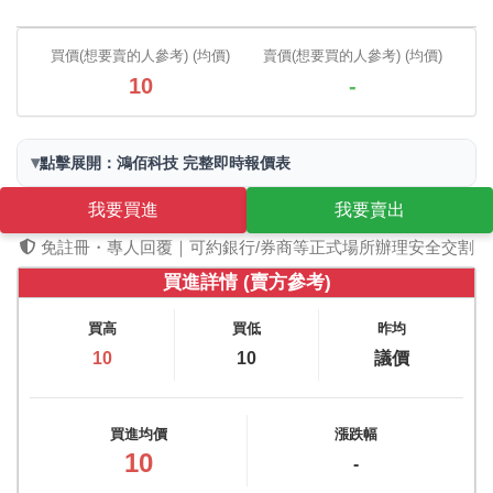
買價(想要賣的人參考) (均價)
賣價(想要買的人參考) (均價)
10
-
▾
點擊展開：鴻佰科技 完整即時報價表
我要買進
我要賣出
免註冊・專人回覆｜可約銀行/券商等正式場所辦理安全交割
買進詳情 (賣方參考)
買高
買低
昨均
10
10
議價
買進均價
漲跌幅
10
-