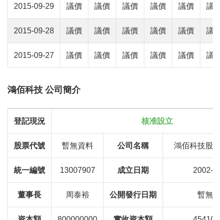
2015-09-29
議價
議價
議價
議價
議價
議
2015-09-28
議價
議價
議價
議價
議價
議
2015-09-27
議價
議價
議價
議價
議價
議
鴻佰科技 公司簡介
登記現況
核准設立
股票代號
暫無資料
公司名稱
鴻佰科技股
統一編號
13007907
成立日期
2002-0
董事長
周泰裕
公開發行日期
暫無
資本額
800000000
實收資本額
454100