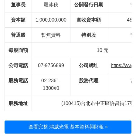
董事長
羅泳秋
公開發行日期
暫
資本額
1,000,000,000
實收資本額
485
普通股
暫無資料
特別股
暫
每股面額
10 元
公司電話
07-9756899
公司網址
https://www
股務電話
02-2361-
股務代理
富
1300#0
股務地址
(100415)台北市中正區許昌街17號
查看完整 鴻威光電 基本資料與財報 »