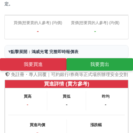
定。
買價(想要賣的人參考) (均價)
賣價(想要買的人參考) (均價)
-
-
▾
點擊展開：鴻威光電 完整即時報價表
我要買進
我要賣出
免註冊・專人回覆｜可約銀行/券商等正式場所辦理安全交割
買進詳情 (賣方參考)
買高
買低
昨均
-
-
-
買進均價
漲跌幅
-
-