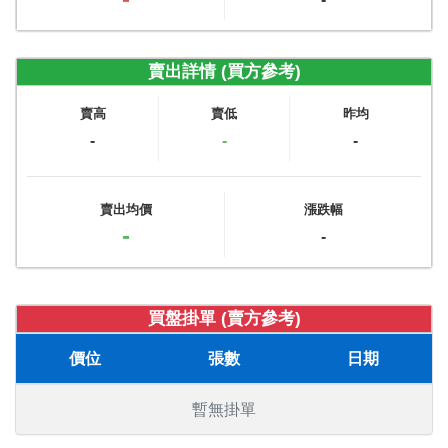
賣出詳情 (買方參考)
賣高
賣低
昨均
-
-
-
賣出均價
漲跌幅
-
-
買盤掛單 (賣方參考)
價位
張數
日期
暫無掛單