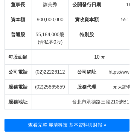
董事長
劉美秀
公開發行日期
101
資本額
900,000,000
實收資本額
551,
普通股
55,184,000股
特別股
(含私募0股)
每股面額
10 元
公司電話
(02)22226112
公司網址
https://www
股務電話
(02)25865859
股務代理
元大證券
股務地址
台北市承德路三段210號B1
查看完整 麗清科技 基本資料與財報 »