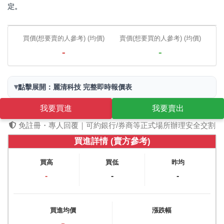
定。
買價(想要賣的人參考) (均價)
賣價(想要買的人參考) (均價)
-
-
▾
點擊展開：麗清科技 完整即時報價表
我要買進
我要賣出
免註冊・專人回覆｜可約銀行/券商等正式場所辦理安全交割
買進詳情 (賣方參考)
買高
買低
昨均
-
-
-
買進均價
漲跌幅
-
-