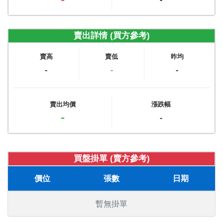
賣出詳情 (買方參考)
賣高
賣低
昨均
-
-
-
賣出均價
漲跌幅
-
-
買盤掛單 (賣方參考)
價位
張數
日期
暫無掛單