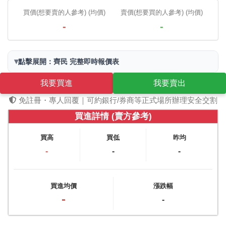
買價(想要賣的人參考) (均價)
賣價(想要買的人參考) (均價)
-
-
▾
點擊展開：齊民 完整即時報價表
我要買進
我要賣出
免註冊・專人回覆｜可約銀行/券商等正式場所辦理安全交割
買進詳情 (賣方參考)
買高
買低
昨均
-
-
-
買進均價
漲跌幅
-
-