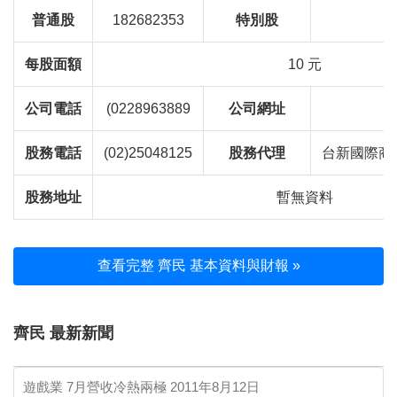
普通股
182682353
特別股
每股面額
10 元
公司電話
(0228963889
公司網址
股務電話
(02)25048125
股務代理
台新國際商
股務地址
暫無資料
查看完整 齊民 基本資料與財報 »
齊民 最新新聞
遊戲業 7月營收冷熱兩極
2011年8月12日