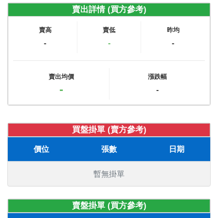
賣出詳情 (買方參考)
賣高
賣低
昨均
-
-
-
賣出均價
漲跌幅
-
-
買盤掛單 (賣方參考)
價位
張數
日期
暫無掛單
賣盤掛單 (買方參考)