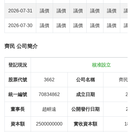
2026-07-31
議價
議價
議價
議價
議價
議
2026-07-30
議價
議價
議價
議價
議價
議
齊民 公司簡介
登記現況
核准設立
股票代號
3662
公司名稱
齊民
統一編號
70834862
成立日期
20
董事長
趙畊遠
公開發行日期
20
資本額
2500000000
實收資本額
18