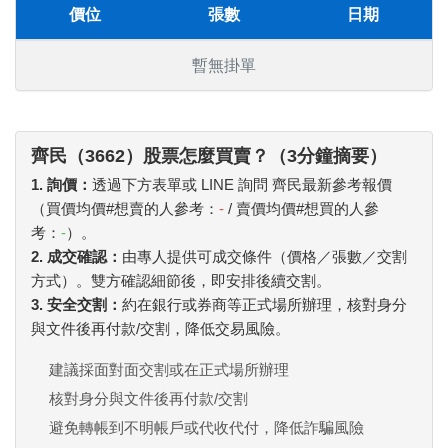
價位
張數
日期
暫無掛單
齊民（3662）股票怎麼買賣？（3分鐘摘要）
1. 詢價：
透過下方表單或 LINE 詢問 齊民最新參考報價
（買價均價#想賣的人參考：
-
/ 賣價均價#想買的人參
考：
-
）。
2. 成交確認：
由專人提供可成交條件（價格／張數／交割
方式）。雙方確認細節後，即安排後續交割。
3. 安全交割：
約在銀行或券商等正式場所辦理，核對身分
與文件後再付款/交割，降低交易風險。
建議採面對面交割或在正式場所辦理
核對身分與文件後再付款/交割
避免轉帳到不明帳戶或代收代付，降低詐騙風險