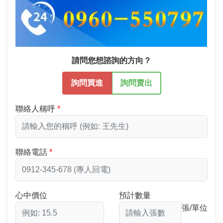
請問您想諮詢的方向？
詢問買進
詢問賣出
聯絡人稱呼
聯絡電話
心中價位
預計數量
張/單位