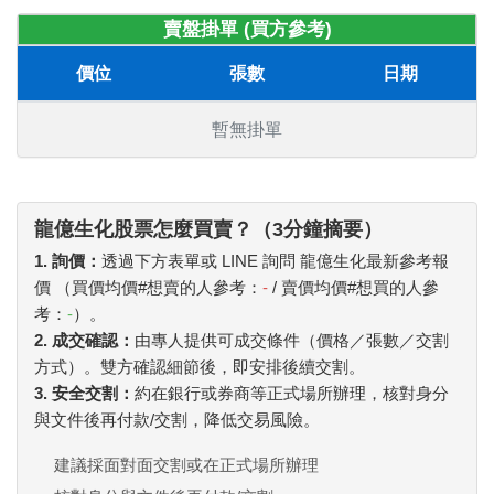
賣盤掛單 (買方參考)
價位
張數
日期
暫無掛單
龍億生化股票怎麼買賣？（3分鐘摘要）
1. 詢價：
透過下方表單或 LINE 詢問 龍億生化最新參考報
價 （買價均價#想賣的人參考：
-
/ 賣價均價#想買的人參
考：
-
）。
2. 成交確認：
由專人提供可成交條件（價格／張數／交割
方式）。雙方確認細節後，即安排後續交割。
3. 安全交割：
約在銀行或券商等正式場所辦理，核對身分
與文件後再付款/交割，降低交易風險。
建議採面對面交割或在正式場所辦理