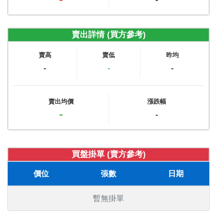
賣出詳情 (買方參考)
賣高
賣低
昨均
-
-
-
賣出均價
漲跌幅
-
-
買盤掛單 (賣方參考)
價位
張數
日期
暫無掛單