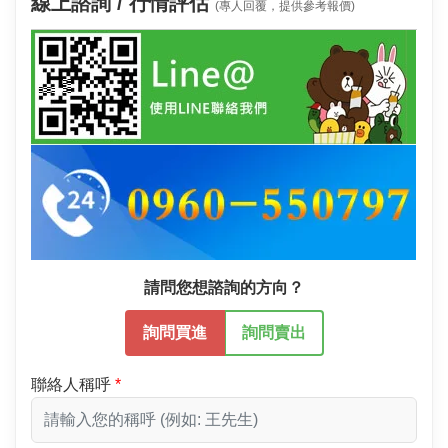
線上諮詢 / 行情評估
(專人回覆，提供參考報價)
請問您想諮詢的方向？
詢問買進
詢問賣出
聯絡人稱呼