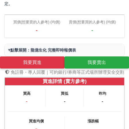
定。
買價(想要賣的人參考) (均價)
賣價(想要買的人參考) (均價)
-
-
▾
點擊展開：龍億生化 完整即時報價表
我要買進
我要賣出
免註冊・專人回覆｜可約銀行/券商等正式場所辦理安全交割
買進詳情 (賣方參考)
買高
買低
昨均
-
-
-
買進均價
漲跌幅
-
-