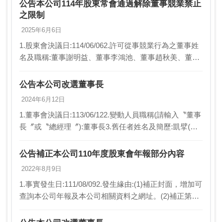
人：趙秋美(4)凱擘股份…
公告本公司114年股東常會通過解除董事競業禁止
之限制
2025年6月6日
1.股東會決議日:114/06/062.許可從事競業行為之董事姓
名及職稱:董事謝明益、董事李鴻池、董事趙秋美、董事
林志燃、董事劉中勝及凱擘股份有限公司3.許可從事競
業行為之項目:投資或經營其他與公司…
公告本公司改選董事長
2024年6月12日
1.董事會決議日:113/06/122.變動人員職稱(請輸入〝董事
長〞或〝總經理〞):董事長3.舊任者姓名及簡歷:凱擘(股)
公司代表人王建文；全聯有線電視(股)公司董事長4.新任
者姓名及簡歷:凱擘(…
公告補正本公司110年度股東會年報部分內容
2022年8月9日
1.事實發生日:111/08/092.發生緣由:(1)補正封面，增加可
查詢本公司年報及本公司相關資料之網址。(2)補正第
16、18、20及22頁，依規定分別揭露酬金「總額」及
「占稅後純益之比例」資訊…