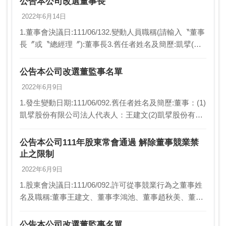
公告本公司改選董事長
2022年6月14日
1.董事會決議日:111/06/132.變動人員職稱(請輸入〝董事
長〞或〝總經理〞):董事長3.舊任者姓名及簡歷:凱擘(股)
公司代表人王建文；全聯有線電視(股)公司董事長4.新任
者姓名及簡歷:凱擘(…
公告本公司改選董監事名單
2022年6月9日
1.發生變動日期:111/06/092.舊任者姓名及簡歷:董事：(1)
凱擘股份有限公司法人代表人：王建文(2)凱擘股份有限
公司法人代表人：李鴻池(3)凱擘股份有限公司法人代表
人：趙秋美(4)凱擘股份…
公告本公司111年股東常會通過 解除董事競業禁
止之限制
2022年6月9日
1.股東會決議日:111/06/092.許可從事競業行為之董事姓
名及職稱:董事王建文、董事李鴻池、董事趙秋美、董事
林志燃、董事劉中勝及凱擘股份有限公司3.許可從事競
業行為之項目:投資或經營其他與公司…
公告本公司改選董監事名單