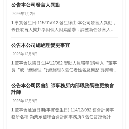
公告本公司發言人異動
2026年1月2日
1.事實發生日:115/01/012.發生緣由:本公司發言人異動，
舊任發言人龔邦泰因個人因素請辭，調整新任發言人廖
咸隆為本公司發言人。3.因應措施:無。4.其他應敘明事
項:無。
公告本公司總經理變更事宜
2025年12月9日
1.董事會決議日:114/12/082.變動人員職稱(請輸入〝董事
長〞或〝總經理〞):總經理3.舊任者姓名及簡歷:龔邦泰總
經理4.新任者姓名及簡歷:廖咸隆總經理5.異動原因:舊任
總經理因個人因素請辭…
公告本公司因會計師事務所內部職務調整更換會
計師
2025年12月9日
1.董事會通過日期(事實發生日):114/12/082.舊會計師事
務所名稱:勤業眾信聯合會計師事務所3.舊任簽證會計師
姓名1:鄭淂蓁4.舊任簽證會計師姓名2:邱鏞銘5.新會計師