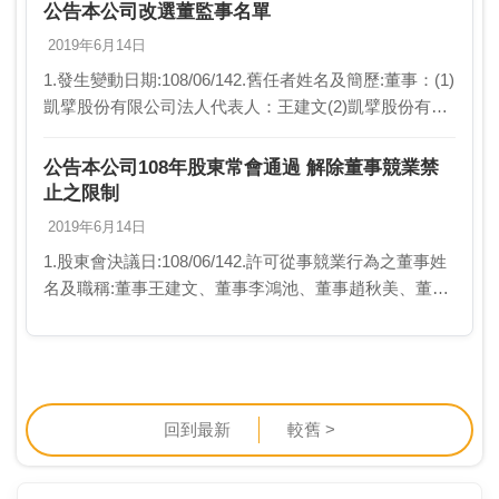
者姓名及簡歷:凱擘(…
公告本公司改選董監事名單
2019年6月14日
1.發生變動日期:108/06/142.舊任者姓名及簡歷:董事：(1)
凱擘股份有限公司法人代表人：王建文(2)凱擘股份有限
公司法人代表人：李鴻池(3)凱擘股份有限公司法人代表
人：趙秋美(4)凱擘股份…
公告本公司108年股東常會通過 解除董事競業禁
止之限制
2019年6月14日
1.股東會決議日:108/06/142.許可從事競業行為之董事姓
名及職稱:董事王建文、董事李鴻池、董事趙秋美、董事
鄧儒宗、董事劉中勝及凱擘股份有限公司3.許可從事競
業行為之項目:投資或經營其他與公司…
回到最新
較舊 >