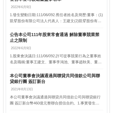
2022年6月9日
1.發生變動日期:111/06/092.舊任者姓名及簡歷:董事：(1)
凱擘股份有限公司法人代表人：王建文(2)凱擘股份有限
公司法人代表人：李鴻池(3)凱擘股份有限公司法人代表
人：趙秋美(4)凱擘股份…
公告本公司111年股東常會通過 解除董事競業禁
止之限制
2022年6月9日
1.股東會決議日:111/06/092.許可從事競業行為之董事姓
名及職稱:董事王建文、董事李鴻池、董事趙秋美、董事
林志燃、董事劉中勝及凱擘股份有限公司3.許可從事競
業行為之項目:投資或經營其他與公司…
本公司董事會決議通過與聯貸共同借款公司與聯
貸銀行團 簽訂新台
2021年8月13日
本公司董事會決議通過與聯貸共同借款公司與聯貸銀行
團 簽訂新台幣460億元整聯合授信合約。1.事實發生
日:110/08/122.契約相對人:以中國信託商業銀行股份有限