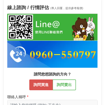
線上諮詢 / 行情評估
(專人回覆，提供參考報價)
請問您想諮詢的方向？
詢問買進
詢問賣出
聯絡人稱呼