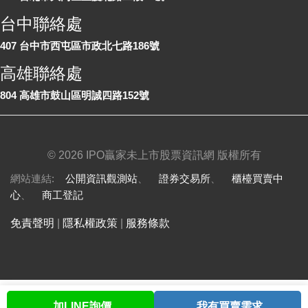
台中聯絡處
407 台中市西屯區市政北七路186號
高雄聯絡處
804 高雄市鼓山區明誠四路152號
©
2026 IPO贏家未上市股票資訊網 版權所有
網站連結:
公開資訊觀測站
、
證券交易所
、
櫃檯買賣中
心
、
商工登記
免責聲明
|
隱私權政策
|
服務條款
加LINE詢價
我有買賣需求
首頁
股票查詢
討論區
與我聯繫
會員中心