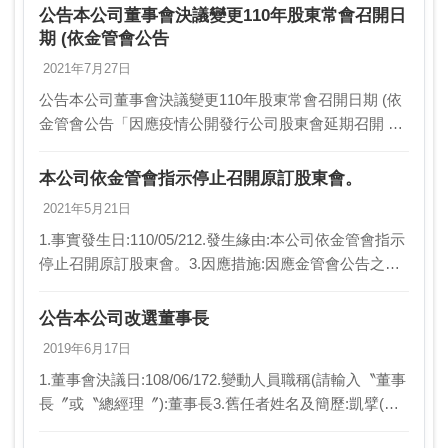
公司為額度管理銀行之授信銀行團3.…
公告本公司董事會決議變更110年股東常會召開日
期 (依金管會公告
2021年7月27日
公告本公司董事會決議變更110年股東常會召開日期 (依
金管會公告「因應疫情公開發行公司股東會延期召開 相
關措施」辦理)1.事實發生日:110/07/272.發生緣由:因應
金管會公告之「因應疫情公開發…
本公司依金管會指示停止召開原訂股東會。
2021年5月21日
1.事實發生日:110/05/212.發生緣由:本公司依金管會指示
停止召開原訂股東會。3.因應措施:因應金管會公告之
「因應疫情公開發行公司股東會延期召開相關措施」，
故本公司停止召開原訂股東會，後續將…
公告本公司改選董事長
2019年6月17日
1.董事會決議日:108/06/172.變動人員職稱(請輸入〝董事
長〞或〝總經理〞):董事長3.舊任者姓名及簡歷:凱擘(股)
公司代表人王建文；全聯有線電視(股)公司董事長4.新任