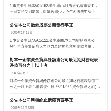
1.事實發生日:98/01/152.發生緣由:經濟景氣嚴重衰退，
公司業務受到影響，訂單數減少，今年內將無申請上櫃
規劃，基於節省人力物力整體考量，於1月12日經董事會
決議並經1月15日臨時股東會決議通…
公告本公司撤銷股票公開發行事宜
2009年1月13日
1.事實發生日:98/01/122.發生緣由:本公司撤銷股票公開
發行事宜基於節省人力物力及財務及業務整體考量，且
經98/01/12董事會決議通過，致力提昇與改善公司經營
體質，俟未來適當時機，再重新提…
對單一企業資金貸與餘額達公司最近期財務報表
淨值百分之十以上者
2009年1月9日
對單一企業資金貸與餘額達公司最近期財務報表淨值百
分之十以上者 1.事實發生日:98/01/092.資金貸與之:(1)公
司名稱:昆山冠輝精密電子有限公司(2)與公司之關係:本
公司孫公司(3)資金貸與之…
公告本公司興櫃終止櫃檯買賣事宜
2008年12月22日