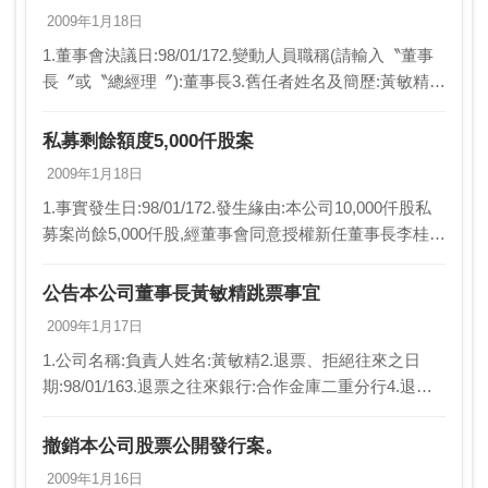
2009年1月18日
1.董事會決議日:98/01/172.變動人員職稱(請輸入〝董事
長〞或〝總經理〞):董事長3.舊任者姓名及簡歷:黃敏精，
原為冠輝科技股份有限公司負責人。4.新任者姓名及簡
歷:李桂蘭，目前為本公司副總…
私募剩餘額度5,000仟股案
2009年1月18日
1.事實發生日:98/01/172.發生緣由:本公司10,000仟股私
募案尚餘5,000仟股,經董事會同意授權新任董事長李桂蘭
女士於符合法令規定範圍內選定特定人認購之3.因應措
施:無4.其他應敘明事…
公告本公司董事長黃敏精跳票事宜
2009年1月17日
1.公司名稱:負責人姓名:黃敏精2.退票、拒絕往來之日
期:98/01/163.退票之往來銀行:合作金庫二重分行4.退票
後之清償註記日期:無5.退票之清償方式(請輸入〝已實際
償付票款〞或〝以換票方式遞…
撤銷本公司股票公開發行案。
2009年1月16日