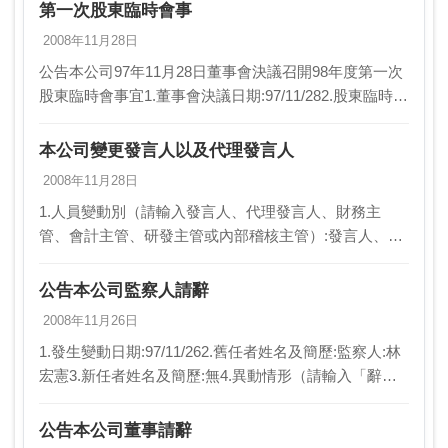
第一次股東臨時會事
2008年11月28日
公告本公司97年11月28日董事會決議召開98年度第一次
股東臨時會事宜1.董事會決議日期:97/11/282.股東臨時會
召開日期:98/01/153.股東臨時會召開地點:台北縣三重市
光復路一段82號…
本公司變更發言人以及代理發言人
2008年11月28日
1.人員變動別（請輸入發言人、代理發言人、財務主
管、會計主管、研發主管或內部稽核主管）:發言人、代
理發言人2.發生變動日期:97/11/283.舊任者姓名、級職及
簡歷:李桂蘭:副總經理、楊夙志:營業…
公告本公司監察人請辭
2008年11月26日
1.發生變動日期:97/11/262.舊任者姓名及簡歷:監察人:林
宏憲3.新任者姓名及簡歷:無4.異動情形（請輸入「辭
職」、「解任」、「任期屆滿」或「新任」）:辭職5.異
動原因:自動請辭6.新任監察…
公告本公司董事請辭