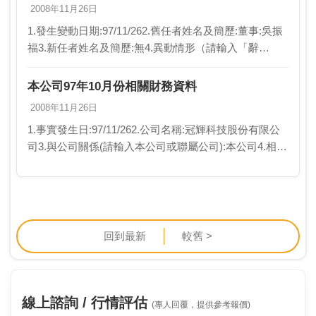
2008年11月26日
1.發生變動日期:97/11/262.舊任者姓名及簡歷:董事:吳振
福3.新任者姓名及簡歷:無4.異動情形（請輸入「辭
職」、「解任」、「任期屆滿」或「新任」）:辭職5.異
動原因:自動請辭6.新任董事選…
本公司97年10月份相關財務資料
2008年11月26日
1.事實發生日:97/11/262.公司名稱:冠輝科技股份有限公
司3.與公司關係(請輸入本公司或聯屬公司):本公司4.相互
持股比例(若前項為本公司，請填不適用):不適用5.發生
緣由:依櫃檯買賣中心9…
回到最新
較舊 >
線上諮詢 / 行情評估
(專人回覆，提供參考報價)