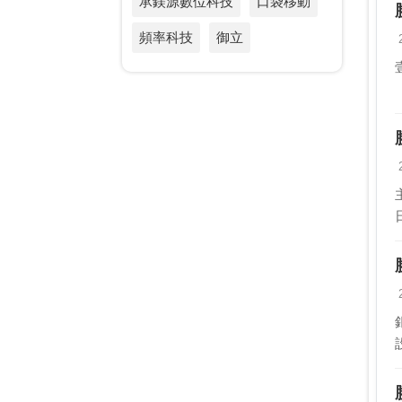
承鎂源數位科技
口袋移動
頻率科技
御立
鉅