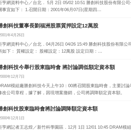
亨網資料中心／台北． 5月 2日 05/02 10:51 勝創科技股份有限公司公告董事會決議召開90年度股東常會。相
關事宜如下： 1.召開日期：2001年06月07日(星期四…
勝創科技董事長劉福洲股票質押設定12萬股
2001年4月26日
亨網資料中心／台北．04月26日 04/26 15:49 勝創科技股份有限公司公告董事長劉福洲股權質設情形之相關資
料如下： 質權設定： 股權設定：12萬股 設定日期：…
勝創科技今舉行股東臨時會 將討論調低額定資本額
2000年12月7日
DRAM模組廠勝創科技今天上午10：00將召開股東臨時會，主要討
修改公司章程，據了解，因現增案撤銷，公司將調降額定資本額。
勝創科技股東臨時會將討論調降額定資本額
2000年12月1日
亨網記者王志煌／新竹科學園區．12月 1日 12/01 10:45 DRAM模組廠勝創科技將於本月 7日召開股東臨時