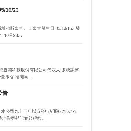
10/23
事宜。 1.事實發生日:95/10/162.發
10月23…
賢曾鋒懋勝開科技股份有限公司代表人:張成謙監
:董事:劉福洲吳…
公告
司九十三年增資發行新股6,216,721
函核准變更登記並領得核…