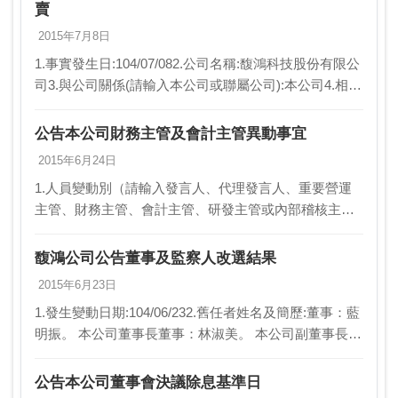
賣
2015年7月8日
1.事實發生日:104/07/082.公司名稱:馥鴻科技股份有限公
司3.與公司關係(請輸入本公司或聯屬公司):本公司4.相互
持股比例(若前項為本公司，請填不適用):不適用5.發生
緣由:本公司董事會決…
公告本公司財務主管及會計主管異動事宜
2015年6月24日
1.人員變動別（請輸入發言人、代理發言人、重要營運
主管、財務主管、會計主管、研發主管或內部稽核主
管）:財務主管、會計主管2.發生變動日期:104/06/233.舊
任者姓名、級職及簡歷:楊淑昭4.新任…
馥鴻公司公告董事及監察人改選結果
2015年6月23日
1.發生變動日期:104/06/232.舊任者姓名及簡歷:董事：藍
明振。 本公司董事長董事：林淑美。 本公司副董事長兼
董事董事：許朝全。 本公司總經理兼董事董事：劉福
來。 本公司執行副總兼董事董事：…
公告本公司董事會決議除息基準日