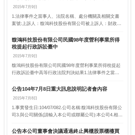
2015年7月9日
1.法律事件之當事人、法院名稱、處分機關及相關文書
案號:上訴人：馥鴻科技股份有限公司被上訴人：財政部
中區國稅局法院名稱：臺中高等行政法院訴訟案號：104
年度訴字第70號2.事實發生日:104/07/…
馥鴻科技股份有限公司民國98年度營利事業所得
稅提起行政訴訟臺中
2015年7月9日
馥鴻科技股份有限公司民國98年度營利事業所得稅提起
行政訴訟臺中高等行政法院判決結果1.法律事件之當事
人、法院名稱、處分機關及相關文書案號:上訴人：馥鴻
科技股份有限公司被上訴人：財政部中區國稅局法院
公告104年7月8日重大訊息說明記者會內容
名…
2015年7月8日
1.事實發生日:104/07/082.公司名稱:馥鴻科技股份有限公
司3.與公司關係(請輸入本公司或聯屬公司):本公司4.相互
持股比例(若前項為本公司，請填不適用):不適用5.發生
緣由:本公司104年…
公告本公司董事會決議通過終止興櫃股票櫃檯買