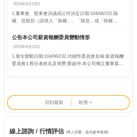
2015年6月23日
1.董事會、股東會決議或公司決定日期:104/06/232.除
權、息類別（請填入「除權」、「除息」或「除權
息」）:除息3.發放股利種類及金額:現金股利每股配發新
台幣0.2元4.除權（息）交易日:10…
公告本公司薪資報酬委員變動情形
2015年6月23日
1.發生變動日期:104/06/232.功能性委員會名稱:薪資報酬
委員會3.舊任者姓名及簡歷:蔡啟仲:本公司獨立董事葉治
明:本公司獨立董事邵朝彬:本公司薪資報酬委員會委員4.
新任者姓名及簡歷:蔡啟仲…
回到最新
較舊 >
線上諮詢 / 行情評估
(專人回覆，提供參考報價)