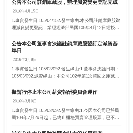
本公司整體營運規劃，董事…
公告本公司註銷庫藏股，辦理減資變更登記完成
2016年4月15日
1.事實發生日:105/04/152.發生緣由:本公司註銷庫藏股辦
理減資變更登記，業經經濟部民國105年4月12日經授中
字第10533384810號函核准註銷庫藏股新台幣14,600,000
元、已發…
公告本公司董事會決議註銷庫藏股暨訂定減資基
準日
2016年3月9日
1.事實發生日:105/03/092.發生緣由:1.董事會決議日期：
105/03/092.減資緣由：本公司102年第1次買回之庫藏
股，屆滿三年未轉讓予員工，依法規定應予以減資註
銷。3.減資金額：新台…
擬暫行停止本公司薪資報酬委員會運作
2016年3月9日
1.事實發生日:105/03/092.發生緣由:1.今因本公司已於民
國104年7月29日起，已終止櫃檯買賣管理股票，已不適
用於民國100年3月18日行政院金融監督管理委員會金管
證發字第1000009…