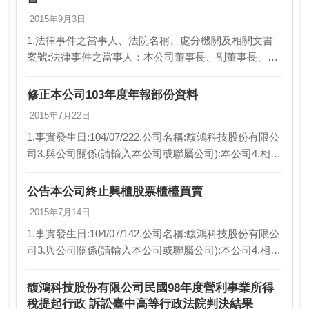
2015年9月3日
1.法律事件之當事人、法院名稱、處分機關及相關文書
案號:法律事件之當事人：本公司董事長、副董事長、總
經理、執行副總、前財務經理、前會計課長、前總經理
室主任。法院名稱：彰化地方法院處分機關：彰化地方
修正本公司103年度年報部份資料
法…
2015年7月22日
1.事實發生日:104/07/222.公司名稱:馥鴻科技股份有限公
司3.與公司關係(請輸入本公司或聯屬公司):本公司4.相互
持股比例(若前項為本公司，請填不適用):不適用5.發生
緣由:修正本公司10…
公告本公司終止興櫃股票櫃檯買賣
2015年7月14日
1.事實發生日:104/07/142.公司名稱:馥鴻科技股份有限公
司3.與公司關係(請輸入本公司或聯屬公司):本公司4.相互
持股比例(若前項為本公司，請填不適用):不適用5.發生
緣由:(1)依據本公…
馥鴻科技股份有限公司民國98年度營利事業所得
稅提起行政 訴訟臺中高等行政法院判決結果