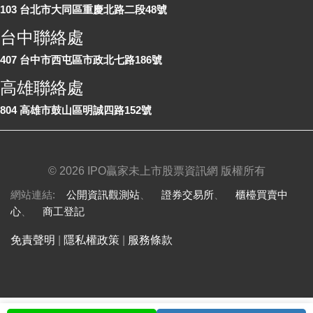
103 台北市大同區重慶北路二段48號
台中聯絡處
407 台中市西屯區市政北七路186號
高雄聯絡處
804 高雄市鼓山區明誠四路152號
©
2026 IPO贏家未上市股票資訊網 版權所有
網站連結:
公開資訊觀測站
、
證券交易所
、
櫃檯買賣中
心
、
商工登記
免責聲明
|
隱私權政策
|
服務條款