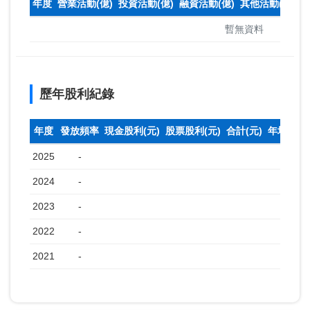
年度
營業活動(億)
投資活動(億)
融資活動(億)
其他活動(億)
本
暫無資料
歷年股利紀錄
年度
發放頻率
現金股利(元)
股票股利(元)
合計(元)
年均收盤
2025
-
2024
-
2023
-
2022
-
2021
-