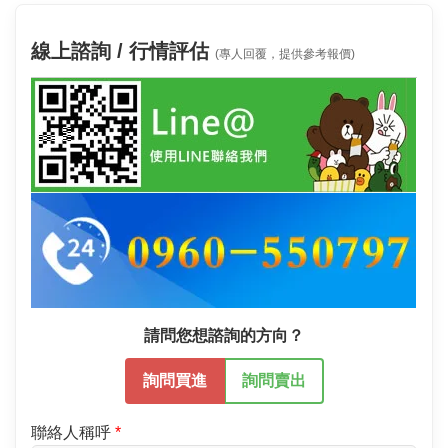
線上諮詢 / 行情評估
(專人回覆，提供參考報價)
請問您想諮詢的方向？
詢問買進
詢問賣出
聯絡人稱呼