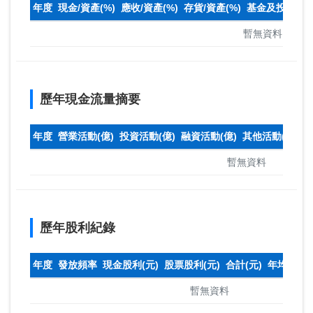
年度
現金/資產(%)
應收/資產(%)
存貨/資產(%)
基金及投資(%)
暫無資料
歷年現金流量摘要
年度
營業活動(億)
投資活動(億)
融資活動(億)
其他活動(億)
本
暫無資料
歷年股利紀錄
年度
發放頻率
現金股利(元)
股票股利(元)
合計(元)
年均收盤
暫無資料