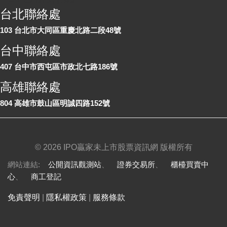
台北聯絡處
103 台北市大同區重慶北路二段48號
台中聯絡處
407 台中市西屯區市政北七路186號
高雄聯絡處
804 高雄市鼓山區明誠四路152號
©
2026 IPO贏家未上市股票資訊網 版權所有
網站連結:
公開資訊觀測站
、
證券交易所
、
櫃檯買賣中
心
、
商工登記
免責聲明
|
隱私權政策
|
服務條款