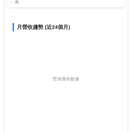
- 元
月營收趨勢 (近24個月)
暫無圖表數據