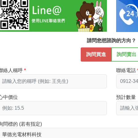
請問您想諮詢的方向？
詢問買進
詢問賣出
聯絡人稱呼
聯絡電話
心中價位
預計數量
詢問標的 (若有指定)