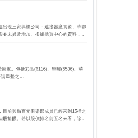
連出現三家興櫃公司：連接器廠實盈、華聯
形並未異常增加。根據櫃買中心的資料，每
。包括彩晶(6116)、聖暉(5536)、華
華聲請重整之…
，目前興櫃百元俱樂部成員已經來到15檔之
個股搶眼。若以股價排名前五名來看，除