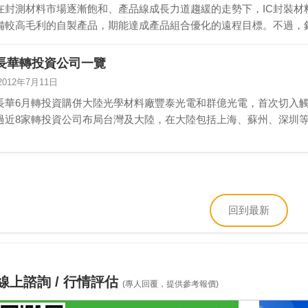
在封測材料市場逐漸飽和、產品線成長力道趨緩的走勢下，IC封裝
備較高毛利的自製產品，期能達成產品組合優化的遠程目標。不過，針
長華轉投資公司一覽
2012年7月11日
長華6月轉投資購併大陸光學材料廠豐泰光電和群億光電，首次切入
過近8家轉投資公司布局台灣及大陸，在大陸包括上海、蘇州、深圳
眾…
回到最新
線上諮詢 / 行情評估
(專人回覆，提供參考報價)