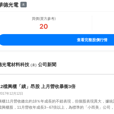
華德光電
未
買價(賣方參考)
20
查看完整股價行情
德光電材料科技
公司新聞
(未)
12檔興櫃「績」昂股 上月營收暴衝3倍
2017年12月12日
興櫃11月營收繳出約18％年成長的不錯表現，但個股表現異大，據統計，
檔興櫃股，11月營收年成長3∼67倍以上，為標準的「小而美」公司