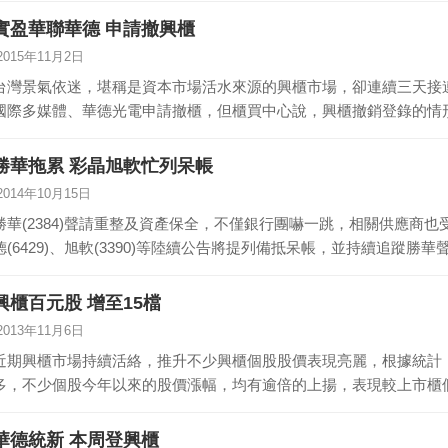
實盈華聯華德 申請撤興櫃
2015年11月2日
台灣景氣依迷，堪稱是資本市場活水來源的興櫃市場，卻連續三天接
國際多媒體、華德光電申請撤櫃，但櫃買中心說，興櫃撤銷登錄的情
年…
勝華拖累 彩晶旭軟忙列呆帳
2014年10月15日
勝華(2384)聲請重整及資產保全，不僅銀行團嚇一跳，相關供應商也受衝擊
德(6429)、旭軟(3390)等陸續公告將提列備抵呆帳，並持續追蹤勝
興櫃百元股 增至15檔
2013年11月6日
近期興櫃市場持續活絡，推升不少興櫃個股股價表現亮麗，根據統計
多，不少個股今年以來的股價漲幅，均有逾倍的上揚，表現較上市櫃
了…
華德統新 本周登興櫃