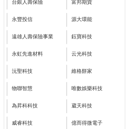
台銀人壽保險
富邦期貨
永豐投信
源大環能
遠雄人壽保險事業
鈺寶科技
永虹先進材料
云光科技
沅聖科技
維格餅家
物聯智慧
唯數娛樂科技
為昇科科技
葳天科技
威睿科技
億而得微電子