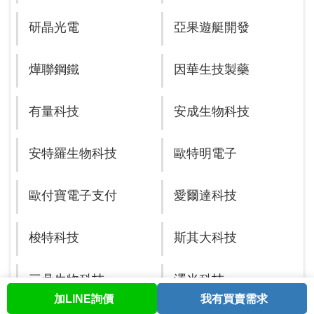
研晶光電
亞果遊艇開發
燁聯鋼鐵
因華生技製藥
有量科技
安成生物科技
安特羅生物科技
歐特明電子
歐付寶電子支付
愛爾達科技
梭特科技
斯其大科技
三鼎生物科技
澤米科技
加LINE詢價
我有買賣需求
首頁
股票查詢
討論區
與我聯繫
會員中心