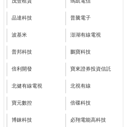
茂豐租賃
瑪凱電信
品達科技
普騰電子
波基米
澎湖有線電視
普邦科技
鵬寶科技
倍利開發
寶來證券投資信託
北健有線電視
北視有線
寶元數控
倍碟科技
博錸科技
必翔電能高科技