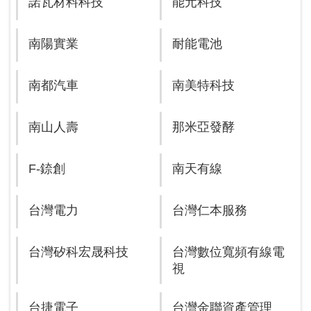
諾瓦材料科技
能元科技
南陽實業
耐能電池
南都汽車
南美特科技
南山人壽
那米亞發酵
F-錼創
南天有線
台灣電力
台灣仁本服務
台灣矽科宏晟科技
台灣數位寬頻有線電
視
台捷電子
台灣金聯資產管理