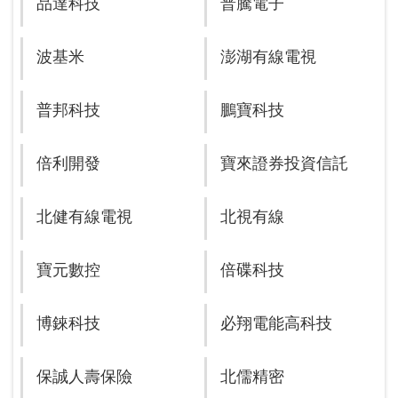
品達科技
普騰電子
波基米
澎湖有線電視
普邦科技
鵬寶科技
倍利開發
寶來證券投資信託
北健有線電視
北視有線
寶元數控
倍碟科技
博錸科技
必翔電能高科技
保誠人壽保險
北儒精密