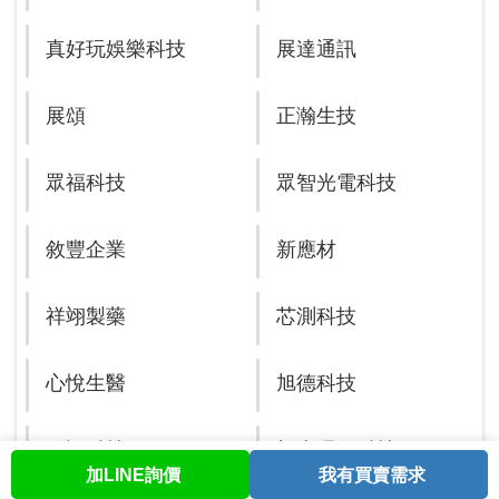
真好玩娛樂科技
展達通訊
展頌
正瀚生技
眾福科技
眾智光電科技
敘豐企業
新應材
祥翊製藥
芯測科技
心悅生醫
旭德科技
欣訊科技
旭東環保科技
加LINE詢價
我有買賣需求
首頁
股票查詢
討論區
與我聯繫
會員中心