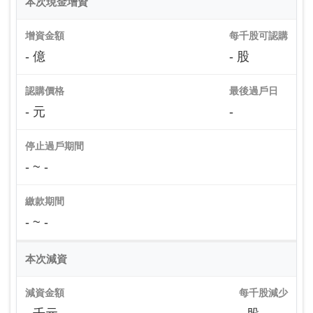
本次現金增資
增資金額
每千股可認購
- 億
- 股
認購價格
最後過戶日
- 元
-
停止過戶期間
- ~ -
繳款期間
- ~ -
本次減資
減資金額
每千股減少