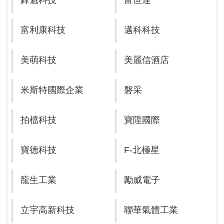
鋒魁科技
富世達
富利康科技
邁科科技
美萌科技
美麗信酒店
米斯特國際企業
磐采
拍檔科技
寶陞國際
寶德科技
F-北極星
龍生工業
勵威電子
立宇高新科技
聯華氣體工業