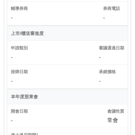
輔導券商
券商電話
-
-
上市/櫃送審進度
申請類別
審議通過日期
-
-
掛牌日期
承銷價格
-
-
本年度股東會
開會日期
會議性質
-
常會