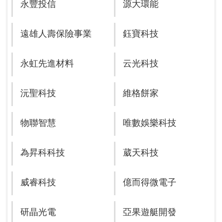
永豐投信
源大環能
遠雄人壽保險事業
鈺寶科技
永虹先進材料
云光科技
沅聖科技
維格餅家
物聯智慧
唯數娛樂科技
為昇科科技
葳天科技
威睿科技
億而得微電子
研晶光電
亞果遊艇開發