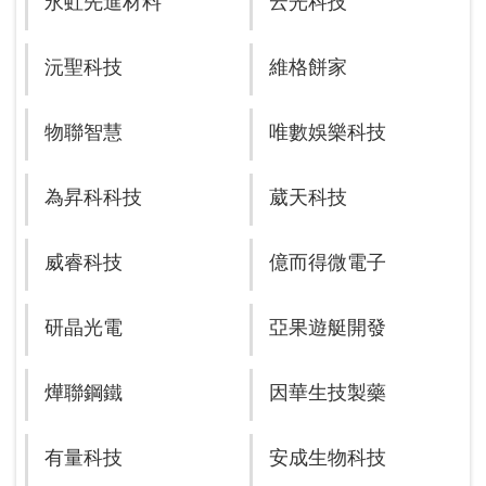
永虹先進材料
云光科技
沅聖科技
維格餅家
物聯智慧
唯數娛樂科技
為昇科科技
葳天科技
威睿科技
億而得微電子
研晶光電
亞果遊艇開發
燁聯鋼鐵
因華生技製藥
有量科技
安成生物科技