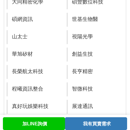
大同精密化學
碩豐數位科技
碩網資訊
世基生物醫
山太士
視陽光學
華旭矽材
創益生技
長榮航太科技
長亨精密
程曦資訊整合
智微科技
真好玩娛樂科技
展達通訊
展頌
正瀚生技
加LINE詢價
我有買賣需求
首頁
股票查詢
討論區
與我聯繫
會員中心