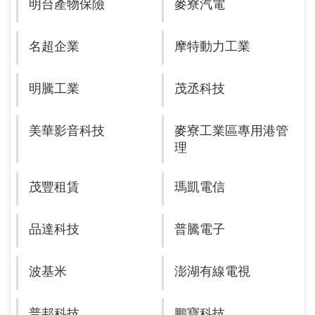
明台產物保險
麥寮汽電
名超企業
摩特動力工業
明騰工業
茂丞科技
美華影音科技
麥寮工業區專用港管
理
茂豐租賃
瑪凱電信
品達科技
普騰電子
波基米
澎湖有線電視
普邦科技
鵬寶科技