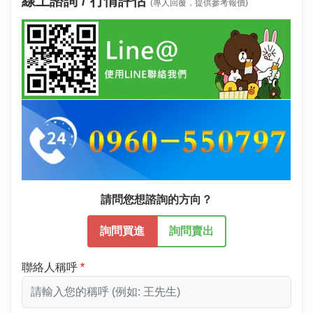
線上諮詢 / 行情評估
(專人回覆，提供參考報價)
請問您想諮詢的方向？
詢問買進
詢問賣出
聯絡人稱呼