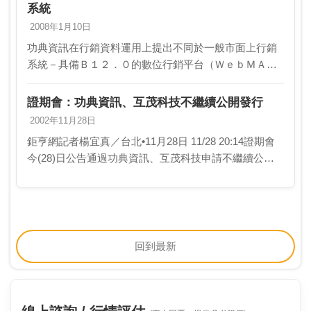
系統
2008年1月10日
功典資訊在行銷資料運用上提出不同於一般市面上行銷
系統－具備Ｂ１２．０的數位行銷平台（ＷｅｂＭＡ
Ｘ），幫助行銷人提升資料運用的效率及執行力。功典
資訊表示，企業從蒐集資料、到資料彙整、分析找出目
證期會：功典資訊、互茂科技不繼續公開發行
標族群、…
2002年11月28日
鉅亨網記者楊宜真／台北•11月28日 11/28 20:14證期會
今(28)日公告通過功典資訊、互茂科技申請不繼續公開
發行案。
回到最新