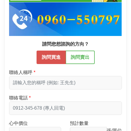
請問您想諮詢的方向？
詢問買進
詢問賣出
聯絡人稱呼
聯絡電話
心中價位
預計數量
張/單位