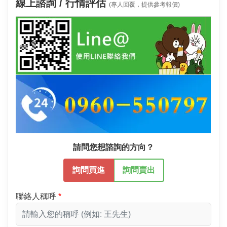
線上諮詢 / 行情評估
(專人回覆，提供參考報價)
請問您想諮詢的方向？
詢問買進
詢問賣出
聯絡人稱呼