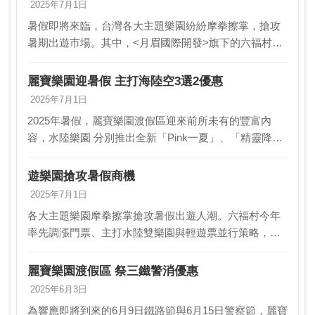
2025年7月1日
暑假即將來臨，台灣各大主題樂園紛紛摩拳擦掌，搶攻
暑期出遊市場。其中，<月眉國際開發>旗下的六福村今
年率先調漲門票價，並推出水陸雙樂園與輕遊票的並行
策略，積極吸引消費者。六福村設定今年目標吸引40萬
麗寶樂園迎暑假 主打海陸空3選2優惠
人…
2025年7月1日
2025年暑假，麗寶樂園渡假區迎來前所未有的豐富內
容，水陸樂園 分別推出全新「Pink一夏」、「精靈降
臨」主題活動，暑假期間主打 「海陸空3選2」優惠，凡
購買探索世界或馬拉灣任一票種後，只需加 價1…
遊樂園搶攻暑假商機
2025年7月1日
各大主題樂園摩拳擦掌搶攻暑假出遊人潮。六福村今年
率先調漲門票、主打水陸雙樂園與輕遊票並行策略，目
標吸引40萬人次入園；劍湖山則加碼「氣墊濕樂園」擴
大玩水體驗，拚業績成長10~20%；麗寶樂園主打「海…
麗寶樂園渡假區 祭三鐵警消優惠
2025年6月3日
為響應即將到來的6月9日鐵路節與6月15日警察節，麗寶