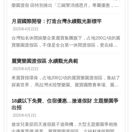
樂園渡假 區特別推出「三鐵警消感恩月」專屬優惠，自
即日起至6月30日，本 人玩樂園只要500元，搭摩天輪也
只要150元優惠價。凡全台現職高鐵、台…
月眉國際開發：打造台灣永續觀光新標竿
2025年4月22日
台灣知名休閒娛樂企業麗寶集團旗下，占地200公頃的麗
寶樂園渡假區，不僅是全台第一休閒渡假區，更在綠色
旅遊領域展現領軍地位。這個集探索世界、馬拉灣水陸
雙樂園、麗寶國際賽車場、麗寶OUTLET、麗寶福容…
麗寶樂園渡假區 永續觀光典範
2025年4月22日
來麗寶很環保，占地200公頃的麗寶樂園渡假區，集結了
探索世界 、馬拉灣水陸雙樂園、麗寶國際賽車場、麗寶
OUTLET，還有麗寶福容 大飯店、麗寶賽車主題旅店，
主打全齡、一站式休閒娛樂體驗，更連 續2年…
18歲以下免費、住宿優惠…搶連假財 主題樂園爭
出招
2025年4月2日
搶攻兒童節四天連假親子遊商機，大型主題樂園爭相推
出優惠票價 吸客。麗寶樂園渡假區、六福村連假期間不