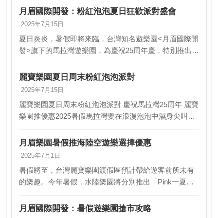
一夏」為主題的派對，將在馬拉灣打造一個夢幻繽紛的
月眉國際開發：粉紅泡泡夏日狂歡派對盛會
粉…
2025年7月15日
夏日炎炎，暑假即將來臨，台灣知名遊樂園<月眉國際開
發>旗下的馬拉灣遊樂園，為慶祝25周年慶，特別推出一
系列精彩活動，讓遊客在粉紅泡泡的海洋中盡情尖叫、
跳躍，享受浪漫的夏日假期。 即日起至暑假期間，馬…
麗寶樂園夏日周末粉紅泡泡派對
2025年7月15日
麗寶樂園夏日周末粉紅泡泡派對 慶祝馬拉灣25周年 麗寶
樂園推優惠2025暑假馬拉灣要在浪漫泡泡中濕身尖叫、
跳到斷電！即日起每周 五、六、日「粉紅泡泡派對」限
時開炸，大量泡泡席捲全場，DJ現場 炸音、…
月眉樂園暑假推海陸空遊樂選擇優惠
2025年7月1日
暑假將至，台灣麗寶樂園渡假區預計帶給遊客前所未有
的樂趣。今年暑假，水陸樂園將分別推出「Pink一夏」
和「精靈降臨」主題活動，並推出「海陸空3選2」優惠
方案，讓遊客有更多選擇和體驗。 為迎接暑假的到來…
月眉國際開發：暑假遊樂園搶市攻略