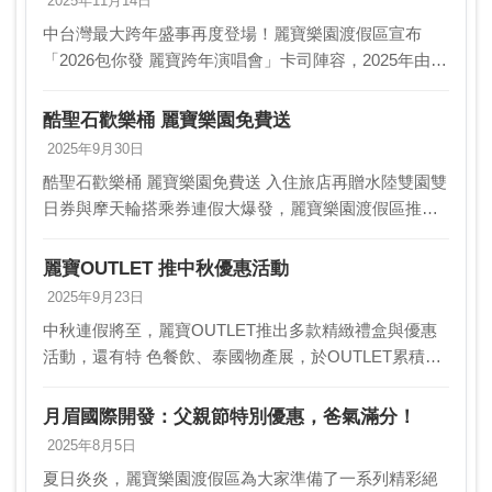
2025年11月14日
中台灣最大跨年盛事再度登場！麗寶樂園渡假區宣布
「2026包你發 麗寶跨年演唱會」卡司陣容，2025年由三
立電視主辦，邀來金曲獎最佳樂團「宇宙人」、人氣搖
滾樂團「美秀集團」，以及潮流唱作人「MARZ2…
酷聖石歡樂桶 麗寶樂園免費送
2025年9月30日
酷聖石歡樂桶 麗寶樂園免費送 入住旅店再贈水陸雙園雙
日券與摩天輪搭乘券連假大爆發，麗寶樂園渡假區推出
「玩樂園送大桶COLD STONE冰淇 淋」優惠，萬聖節
還有全新活動，不想舟車勞頓，直接入住麗寶賽…
麗寶OUTLET 推中秋優惠活動
2025年9月23日
中秋連假將至，麗寶OUTLET推出多款精緻禮盒與優惠
活動，還有特 色餐飲、泰國物產展，於OUTLET累積消
費滿1,000元，即可享天空之 夢摩天輪平日200元、假日
250元優惠價，麗寶福容大飯店也推…
月眉國際開發：父親節特別優惠，爸氣滿分！
2025年8月5日
夏日炎炎，麗寶樂園渡假區為大家準備了一系列精彩絕