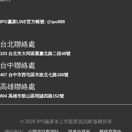
LINE 線上詢問
IPO贏家LINE官方帳號: @ipo888
各地聯絡處
台北聯絡處
103 台北市大同區重慶北路二段48號
台中聯絡處
407 台中市西屯區市政北七路186號
高雄聯絡處
804 高雄市鼓山區明誠四路152號
©
2026 IPO贏家未上市股票資訊網 版權所有
網站連結:
公開資訊觀測站
、
證券交易所
、
櫃檯買賣中