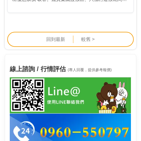
約而同推出「18歲以下免 費玩樂園」；劍湖山世界主打
「自駕遊劍湖山」專案，門票最低299元起，預期將…
回到最新
較舊 >
線上諮詢 / 行情評估
(專人回覆，提供參考報價)