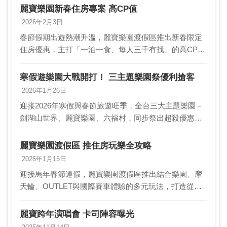
麗寶樂園新春住房專案 高CP值
2026年2月3日
春節假期出遊熱潮升溫，麗寶樂園渡假區推出新春限定
住房優惠，主打「一泊一食、每人三千有找」的高CP值
專案，整合住宿、遊樂與美食體驗，成為親子與情侶旅
遊的熱門選擇。即日起至2月10日前於官網訂房成功，
寒假遊樂園大戰開打！ 三主題樂園祭優利搶客
還…
2026年1月26日
迎接2026年寒假與春節旅遊旺季，全台三大主題樂園－
劍湖山世界、麗寶樂園、六福村，同步祭出超殺優惠與
限定活動，從門票買二送一、信用卡友免費入園，到姓
名、年齡限定優惠全出籠，搶攻親子家庭與年輕族群的
麗寶樂園渡假區 推住房玩樂全攻略
假…
2026年1月15日
迎接馬年春節連假，麗寶樂園渡假區推出結合樂園、摩
天輪、OUTLET與國際賽車體驗的多元玩法，打造從親
子同樂到速度體驗一次到位的年假行程。多款春節住房
專案主打高CP值，一泊一食再加樂園門票與摩天輪體
麗寶跨年演唱會 卡司陣容曝光
驗…